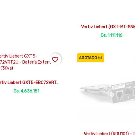

Vista rápida
Vertiv Liebert (GXT-MT-SNM
Gs. 1.111.116
AGOTADO 😔
favorite_border

Vista rápida
rtiv Liebert GXT5-EBC72VRT..
Gs. 4.636.151

Vista rápida
Vertiv Liebert (RDU101) - T