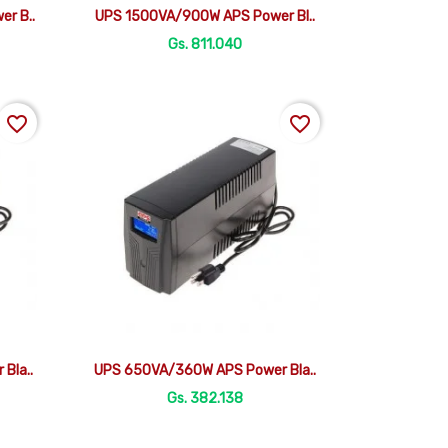

Vista rápida
r B..
UPS 1500VA/900W APS Power Bl..
Gs. 811.040
favorite_border
favorite_border

Vista rápida
Bla..
UPS 650VA/360W APS Power Bla..
Gs. 382.138