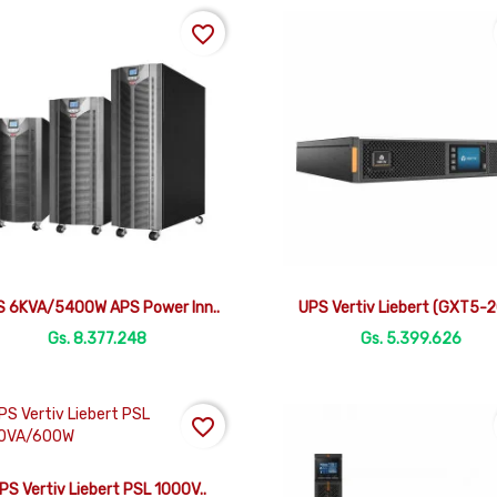
favorite_border


Vista rápida
Vista rápida
 6KVA/5400W APS Power Inn..
UPS Vertiv Liebert (GXT5-2
Gs. 8.377.248
Gs. 5.399.626
favorite_border

Vista rápida
PS Vertiv Liebert PSL 1000V..