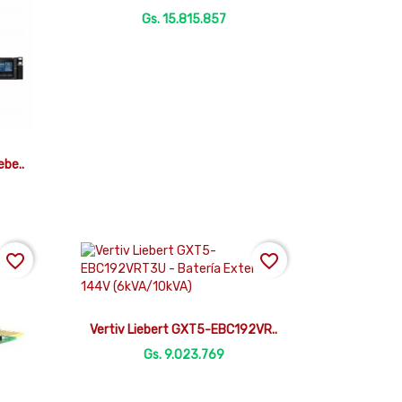
Gs. 15.815.857
be..
favorite_border
favorite_border

Vista rápida
Vertiv Liebert GXT5-EBC192VR..
Gs. 9.023.769