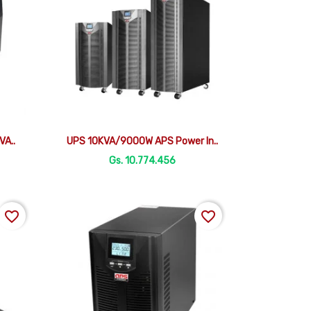

Vista rápida
VA..
UPS 10KVA/9000W APS Power In..
Gs. 10.774.456
favorite_border
favorite_border