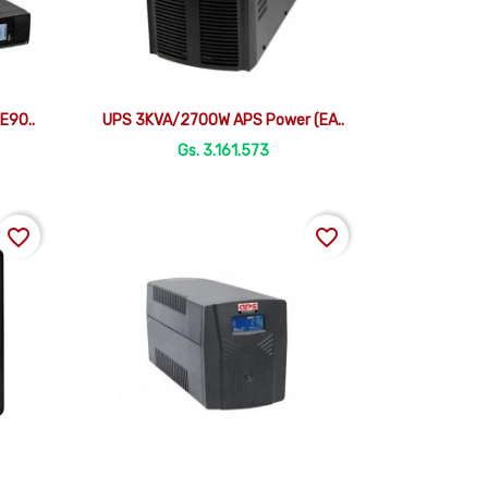

Vista rápida
E90..
UPS 3KVA/2700W APS Power (EA..
Gs. 3.161.573
favorite_border
favorite_border