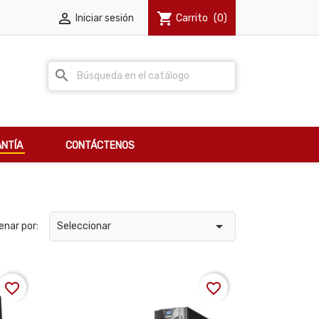

shopping_cart
Iniciar sesión
Carrito
(0)
search
NTÍA
CONTÁCTENOS

enar por:
Seleccionar
favorite_border
favorite_border