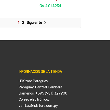
Gs. 4.041.934

1
2
Siguiente
INFORMACIÓN DE LA TIENDA
HDStore Paraguay
Paraguay, Central, Lambaré
Llámenos:
+595 (981) 329900
Correo electrónico:
ventas@hdstore.com.py