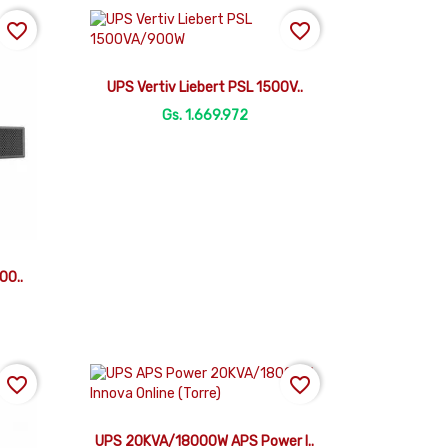
favorite_border
favorite_border

Vista rápida
UPS Vertiv Liebert PSL 1500V..
Gs. 1.669.972
00..
favorite_border
favorite_border

Vista rápida
UPS 20KVA/18000W APS Power I..