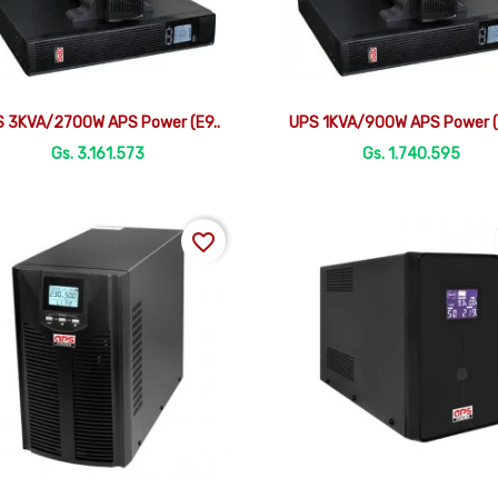


Vista rápida
Vista rápida
 3KVA/2700W APS Power (E9..
UPS 1KVA/900W APS Power (
Gs. 3.161.573
Gs. 1.740.595
favorite_border