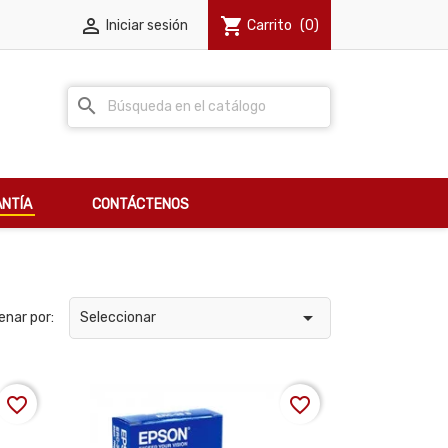

shopping_cart
Iniciar sesión
Carrito
(0)
search
NTÍA
CONTÁCTENOS

enar por:
Seleccionar
favorite_border
favorite_border