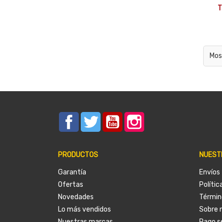
T
Mos
Facebook
Twitter
YouTube
Instagram
PRODUCTOS
NUEST
Garantía
Envíos
Ofertas
Polític
Novedades
Términ
Lo más vendidos
Sobre 
Nuestras marcas
Pago s