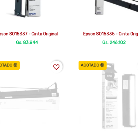


Vista rápida
Vista rápida
pson S015337 - Cinta Original
Epson S015335 - Cinta Orig
Gs. 83.844
Gs. 246.102
OTADO 😔
AGOTADO 😔
favorite_border