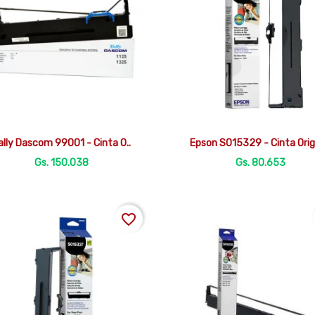


Vista rápida
Vista rápida
ally Dascom 99001 - Cinta O..
Epson S015329 - Cinta Orig
Gs. 150.038
Gs. 80.653
favorite_border