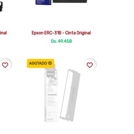

Vista rápida
inal
Epson ERC-31B - Cinta Original
Gs. 49.458
AGOTADO 😔
favorite_border
favorite_border