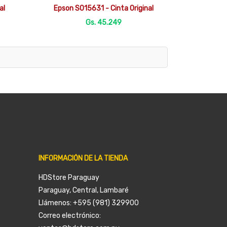

Vista rápida
al
Epson S015631 - Cinta Original
Gs. 45.249
INFORMACIÓN DE LA TIENDA
HDStore Paraguay
Paraguay, Central, Lambaré
Llámenos:
+595 (981) 329900
Correo electrónico: