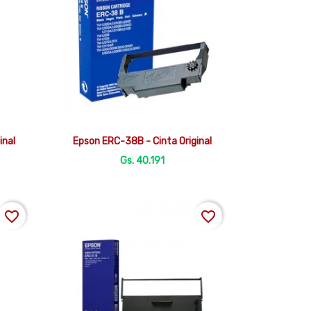

Vista rápida
inal
Epson ERC-38B - Cinta Original
Gs. 40.191
favorite_border
favorite_border