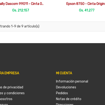


Vista rápida
Vista rápida
ally Dascom 99011 - Cinta O..
Epson 8750 - Cinta Origin
Gs. 212.157
Gs. 41.277
trando 1-9 de 9 artículo(s)
RA EMPRESA
MI CUENTA
Información personal
as de privacidad
Devoluciones
os y condiciones
Pedidos
nosotros
Notas de crédito
eguro
Direcciones