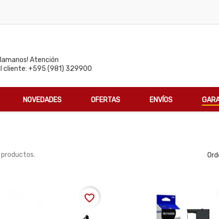
Llamanos! Atención
al cliente: +595 (981) 329900
NOVEDADES
OFERTAS
ENVÍOS
GARA
 productos.
Ord
favorite_border