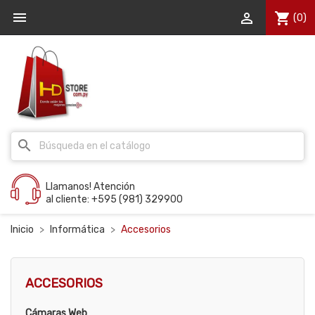


shopping_cart
(0)
search
Llamanos! Atención
al cliente: +595 (981) 329900
Inicio
Informática
Accesorios
ACCESORIOS
Cámaras Web