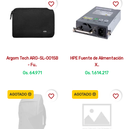
favorite_border
favorite_border


Vista rápida
Vista rápida
Argom Tech ARG-SL-0015B
HPE Fuente de Alimentación
- Fu..
X..
Gs. 64.971
Gs. 1.614.217
AGOTADO 😔
AGOTADO 😔
favorite_border
favorite_border