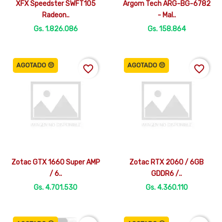


Vista rápida
Vista rápida
XFX Speedster SWFT105
Argom Tech ARG-BG-6782
Radeon..
- Mal..
Gs. 1.826.086
Gs. 158.864
AGOTADO 😔
AGOTADO 😔
favorite_border
favorite_border


Vista rápida
Vista rápida
Zotac GTX 1660 Super AMP
Zotac RTX 2060 / 6GB
/ 6..
GDDR6 /..
Gs. 4.701.530
Gs. 4.360.110