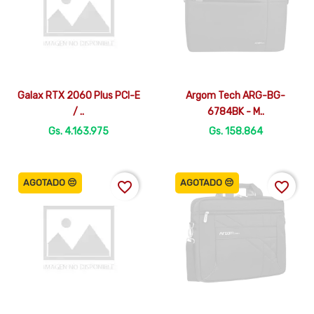


Vista rápida
Vista rápida
Galax RTX 2060 Plus PCI-E
Argom Tech ARG-BG-
/ ..
6784BK - M..
Gs. 4.163.975
Gs. 158.864
AGOTADO 😔
AGOTADO 😔
favorite_border
favorite_border