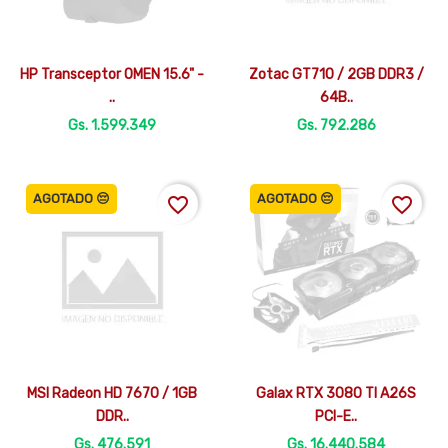


Vista rápida
Vista rápida
HP Transceptor OMEN 15.6" -
Zotac GT710 / 2GB DDR3 /
..
64B..
Gs. 1.599.349
Gs. 792.286
AGOTADO 😔
AGOTADO 😔
favorite_border
favorite_border


Vista rápida
Vista rápida
MSI Radeon HD 7670 / 1GB
Galax RTX 3080 TI A26S
DDR..
PCI-E..
Gs. 476.591
Gs. 16.440.584