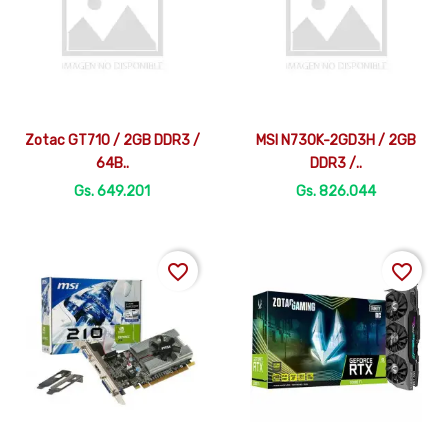


Vista rápida
Vista rápida
Zotac GT710 / 2GB DDR3 /
MSI N730K-2GD3H / 2GB
64B..
DDR3 /..
Gs. 649.201
Gs. 826.044
favorite_border
favorite_border