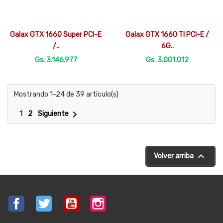


Vista rápida
Vista rápida
Galax GTX 1660 Super PCI-E
Galax GTX 1660 TI PCI-E /
/..
6G..
Gs. 3.146.977
Gs. 3.001.012
Mostrando 1-24 de 39 artículo(s)

1
2
Siguiente

Volver arriba
Facebook
Twitter
YouTube
Instagram