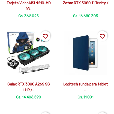


Vista rápida
Vista rápida
Tarjeta Video MSI N210-MD
Zotac RTX 3080 TI Trinity /
1G..
..
Gs. 362.025
Gs. 16.680.305
favorite_border
favorite_border


Vista rápida
Vista rápida
Galax RTX 3080 A26S SG
Logitech funda para tablet
LHR /..
-..
Gs. 14.406.590
Gs. 11.881