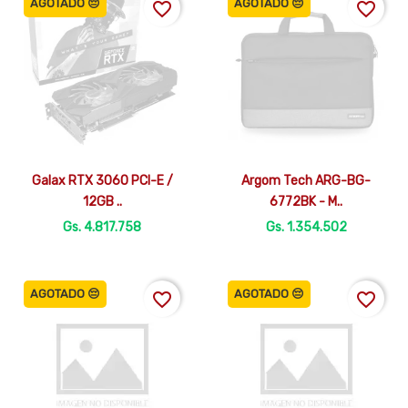
AGOTADO 😔
AGOTADO 😔
favorite_border
favorite_border


Vista rápida
Vista rápida
Galax RTX 3060 PCI-E /
Argom Tech ARG-BG-
12GB ..
6772BK - M..
Gs. 4.817.758
Gs. 1.354.502
AGOTADO 😔
AGOTADO 😔
favorite_border
favorite_border