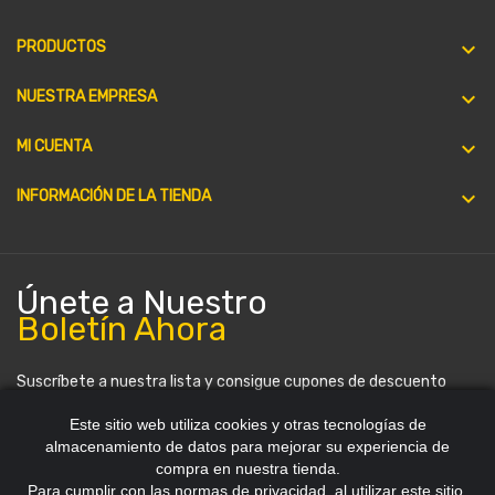

PRODUCTOS

NUESTRA EMPRESA

MI CUENTA
keyboard_arrow_down
INFORMACIÓN DE LA TIENDA
Únete a Nuestro
Boletín Ahora
Suscríbete a nuestra lista y consigue cupones de descuento
periódicamente. Puedes darte de baja en cualquier momento.
Este sitio web utiliza cookies y otras tecnologías de
almacenamiento de datos para mejorar su experiencia de
compra en nuestra tienda.
Para cumplir con las normas de privacidad, al utilizar este sitio,