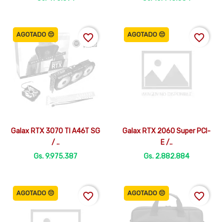
AGOTADO 😔
AGOTADO 😔
favorite_border
favorite_border


Vista rápida
Vista rápida
Galax RTX 3070 TI A46T SG
Galax RTX 2060 Super PCI-
/ ..
E /..
Gs. 9.975.387
Gs. 2.882.884
AGOTADO 😔
AGOTADO 😔
favorite_border
favorite_border