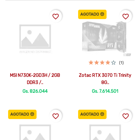
AGOTADO 😔
favorite_border
favorite_border
(1)


Vista rápida
Vista rápida
MSI N730K-2GD3H / 2GB
Zotac RTX 3070 Ti Trinity
DDR3 /..
8G..
Gs. 826.044
Gs. 7.614.501
AGOTADO 😔
AGOTADO 😔
favorite_border
favorite_border