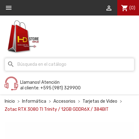


shopping_cart
(0)
search
Llamanos! Atención
al cliente: +595 (981) 329900
Inicio
Informática
Accesorios
Tarjetas de Video
Zotac RTX 3080 TI Trinity / 12GB GDDR6X / 384BIT