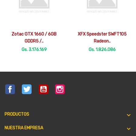


Vista rápida
Vista rápida
Zotac GTX 1660 / 6GB
XFX Speedster SWFT105
GDDR5 /..
Radeon..
Gs. 3.176.169
Gs. 1.826.086
Facebook
Twitter
YouTube
Instagram

PRODUCTOS

NUESTRA EMPRESA