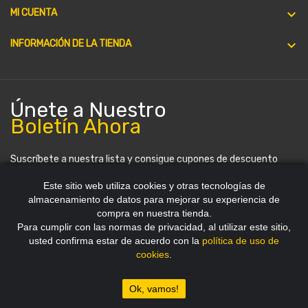

MI CUENTA
keyboard_arrow_down
INFORMACIÓN DE LA TIENDA
Únete a Nuestro
Boletín Ahora
Suscríbete a nuestra lista y consigue cupones de descuento
periódicamente. Puedes darte de baja en cualquier momento.
Este sitio web utiliza cookies y otras tecnologías de
almacenamiento de datos para mejorar su experiencia de
compra en nuestra tienda.
Para cumplir con las normas de privacidad, al utilizar este sitio,
usted confirma estar de acuerdo con la
política de uso de
cookies
.
Copyright 2012~2026 © HDStore Paraguay
Ok, vamos!