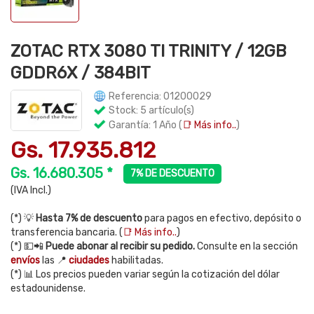
ZOTAC RTX 3080 TI TRINITY / 12GB
GDDR6X / 384BIT
Referencia: 01200029
Stock: 5 artículo(s)
Garantía: 1 Año (
📑 Más info..
)
Gs. 17.935.812
Gs. 16.680.305 *
7% DE DESCUENTO
(IVA Incl.)
(*) 💡
Hasta 7% de descuento
para pagos en efectivo, depósito o
transferencia bancaria. (
📑 Más info..
)
(*) 💵📲
Puede abonar al recibir su pedido.
Consulte en la sección
envíos
las 📍
ciudades
habilitadas.
(*) 📊 Los precios pueden variar según la cotización del dólar
estadounidense.