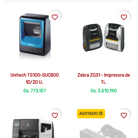
favorite_border
favorite_border


Vista rápida
Vista rápida
Unitech TS100-SUCB00
Zebra ZQ31 - Impresora de
1D/2D U..
Ti..
Gs. 773.157
Gs. 3.510.190
AGOTADO 😔
favorite_border
favorite_border