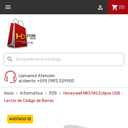


shopping_cart
(0)
search
Llamanos! Atención
al cliente: +595 (981) 329900
Inicio
Informática
POS
Honeywell MK5145 Eclipse USB -
Lector de Código de Barras
AGOTADO 😔