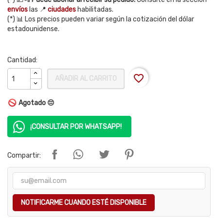
envíos
las 📍
ciudades
habilitadas.
(*) 📊 Los precios pueden variar según la cotización del dólar
estadounidense.
Cantidad:
favorite_border
AÑADIR AL CARRITO
Agotado 😔
¡CONSULTAR POR WHATSAPP!
Compartir:
NOTIFICARME CUANDO ESTÉ DISPONIBLE