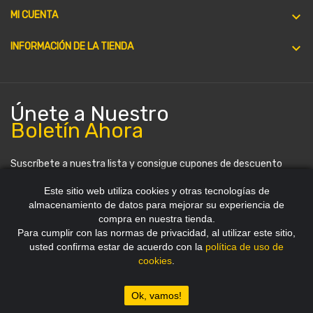

MI CUENTA
keyboard_arrow_down
INFORMACIÓN DE LA TIENDA
Únete a Nuestro
Boletín Ahora
Suscríbete a nuestra lista y consigue cupones de descuento
periódicamente. Puedes darte de baja en cualquier momento.
Este sitio web utiliza cookies y otras tecnologías de
almacenamiento de datos para mejorar su experiencia de
compra en nuestra tienda.
Para cumplir con las normas de privacidad, al utilizar este sitio,
usted confirma estar de acuerdo con la
política de uso de
cookies
.
Copyright 2012~2026 © HDStore Paraguay
Ok, vamos!