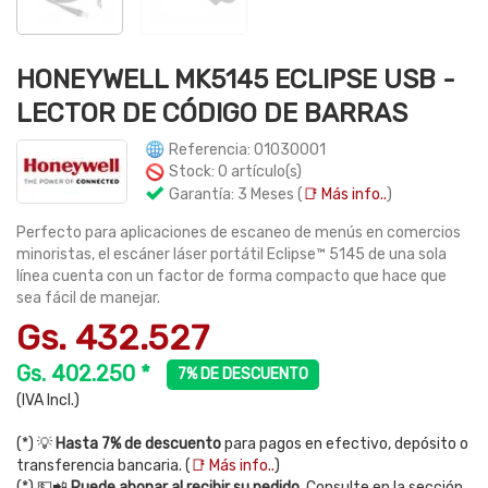
HONEYWELL MK5145 ECLIPSE USB -
LECTOR DE CÓDIGO DE BARRAS
Referencia: 01030001
Stock: 0 artículo(s)
Garantía: 3 Meses (
📑 Más info..
)
Perfecto para aplicaciones de escaneo de menús en comercios
minoristas, el escáner láser portátil Eclipse™ 5145 de una sola
línea cuenta con un factor de forma compacto que hace que
sea fácil de manejar.
Gs. 432.527
Gs. 402.250 *
7% DE DESCUENTO
(IVA Incl.)
(*) 💡
Hasta 7% de descuento
para pagos en efectivo, depósito o
transferencia bancaria. (
📑 Más info..
)
(*) 💵📲
Puede abonar al recibir su pedido.
Consulte en la sección