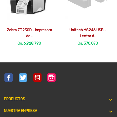


Vista rápida
Vista rápida
Zebra ZT230D - Impresora
Unitech MS246 USB -
de ..
Lector d..
Gs. 6.928.790
Gs. 370.070
Facebook
Twitter
YouTube
Instagram

PRODUCTOS

NUESTRA EMPRESA