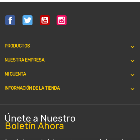
Facebook
Twitter
YouTube
Instagram

PRODUCTOS

NUESTRA EMPRESA

MI CUENTA
keyboard_arrow_down
INFORMACIÓN DE LA TIENDA
Únete a Nuestro
Boletín Ahora