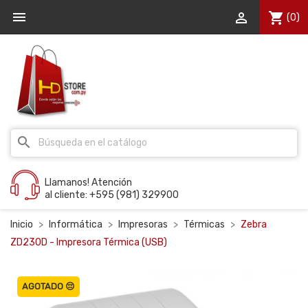


shopping_cart
(0)
search
Llamanos! Atención
al cliente: +595 (981) 329900
Inicio
Informática
Impresoras
Térmicas
Zebra
ZD230D - Impresora Térmica (USB)
AGOTADO 😔