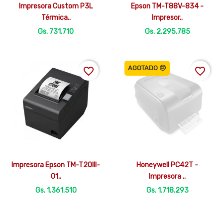


Vista rápida
Vista rápida
Impresora Custom P3L
Epson TM-T88V-834 -
Térmica..
Impresor..
Gs. 731.710
Gs. 2.295.785
AGOTADO 😔
favorite_border
favorite_border


Vista rápida
Vista rápida
Impresora Epson TM-T20III-
Honeywell PC42T -
01..
Impresora ..
Gs. 1.361.510
Gs. 1.718.293