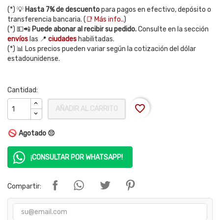
(*) 💡
Hasta 7% de descuento
para pagos en efectivo, depósito o
transferencia bancaria. (
📑 Más info..
)
(*) 💵📲
Puede abonar al recibir su pedido.
Consulte en la sección
envíos
las 📍
ciudades
habilitadas.
(*) 📊 Los precios pueden variar según la cotización del dólar
estadounidense.
Cantidad:
favorite_border
AÑADIR AL CARRITO
Agotado 😔
¡CONSULTAR POR WHATSAPP!
Compartir: