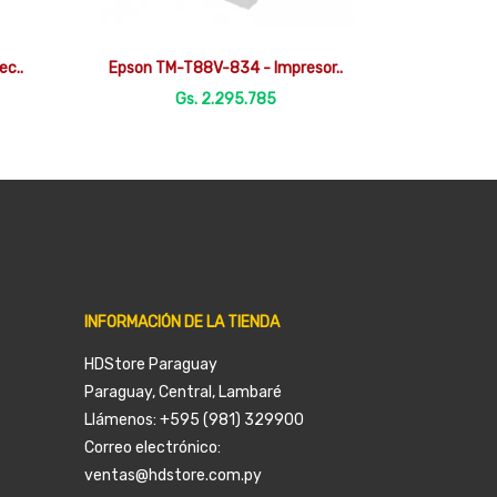

Vista rápida
ec..
Epson TM-T88V-834 - Impresor..
Gs. 2.295.785
INFORMACIÓN DE LA TIENDA
HDStore Paraguay
Paraguay, Central, Lambaré
Llámenos:
+595 (981) 329900
Correo electrónico:
ventas@hdstore.com.py