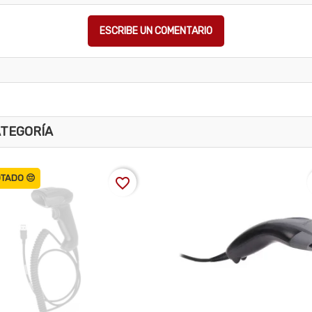
ESCRIBE UN COMENTARIO
ATEGORÍA
TADO 😔
favorite_border