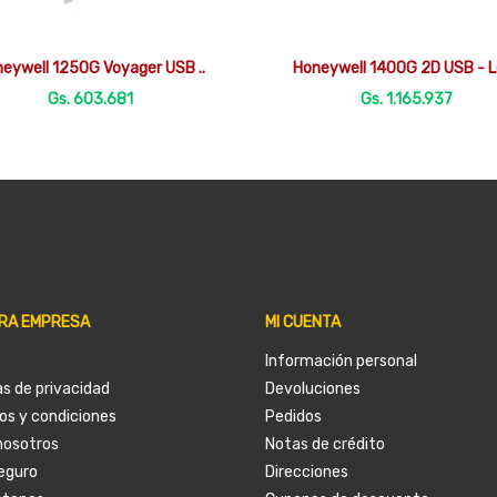


Vista rápida
Vista rápida
eywell 1250G Voyager USB ..
Honeywell 1400G 2D USB - L
Gs. 603.681
Gs. 1.165.937
RA EMPRESA
MI CUENTA
Información personal
as de privacidad
Devoluciones
os y condiciones
Pedidos
nosotros
Notas de crédito
eguro
Direcciones