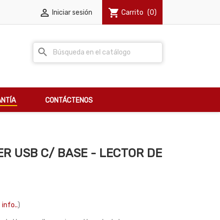

shopping_cart
Iniciar sesión
Carrito
(0)
search
NTÍA
CONTÁCTENOS
R USB C/ BASE - LECTOR DE
 info..
)