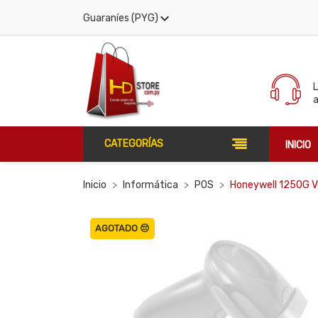

Guaraníes (PYG)
CATEGORÍAS
INICIO
Inicio
Informática
POS
Honeywell 1250G Vo
AGOTADO 😔