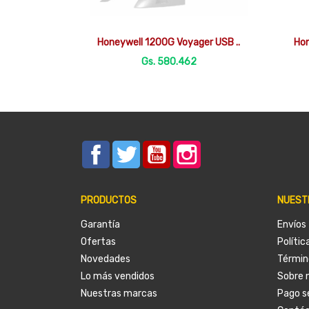

Vista rápida
Honeywell 1200G Voyager USB ..
Hon
Gs. 580.462
Facebook
Twitter
YouTube
Instagram
PRODUCTOS
NUEST
Garantía
Envíos
Ofertas
Polític
Novedades
Términ
Lo más vendidos
Sobre 
Nuestras marcas
Pago s