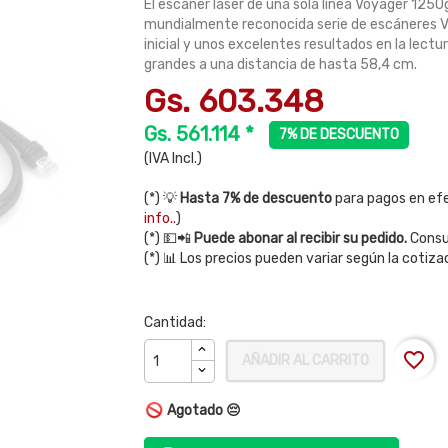
El escáner láser de una sola línea Voyager 1250g
mundialmente reconocida serie de escáneres Vo
inicial y unos excelentes resultados en la lectur
grandes a una distancia de hasta 58,4 cm.
Gs. 603.348
Gs. 561.114 *
7% DE DESCUENTO
(IVA Incl.)
(*) 💡
Hasta 7% de descuento
para pagos en efe
info..
)
(*) 💵📲
Puede abonar al recibir su pedido.
Consul
(*) 📊 Los precios pueden variar según la cotiza
Cantidad:
favorite_border
AÑADIR AL CARRITO
Agotado 😔