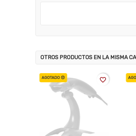
OTROS PRODUCTOS EN LA MISMA C
AGOTADO 😔
AGO
favorite_border