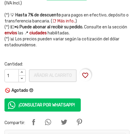
(IVA Incl.)
(*) 💡
Hasta 7% de descuento
para pagos en efectivo, depósito o
transferencia bancaria. (
📑 Más info..
)
(*) 💵📲
Puede abonar al recibir su pedido.
Consulte en la sección
envíos
las 📍
ciudades
habilitadas.
(*) 📊 Los precios pueden variar según la cotización del dólar
estadounidense.
Cantidad:
favorite_border
AÑADIR AL CARRITO
Agotado 😔
¡CONSULTAR POR WHATSAPP!
Compartir: