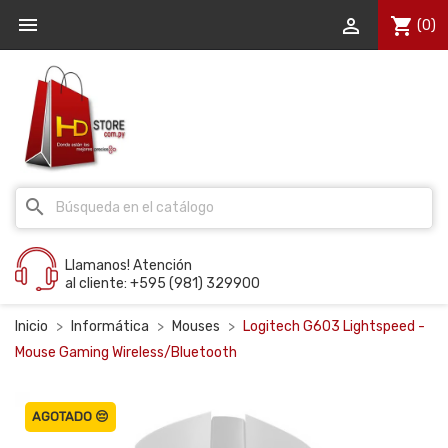


shopping_cart
(0)
search
Llamanos! Atención
al cliente: +595 (981) 329900
Inicio
Informática
Mouses
Logitech G603 Lightspeed -
Mouse Gaming Wireless/Bluetooth
AGOTADO 😔