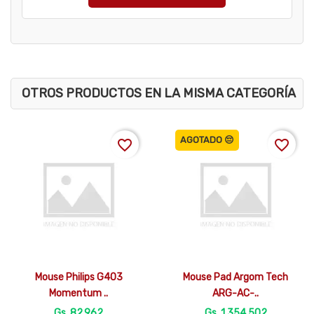
OTROS PRODUCTOS EN LA MISMA CATEGORÍA
AGOTADO 😔
favorite_border
favorite_border


Vista rápida
Vista rápida
Mouse Philips G403
Mouse Pad Argom Tech
Momentum ..
ARG-AC-..
Gs. 82.962
Gs. 1.354.502