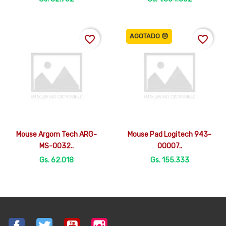
AGOTADO 😔
favorite_border
favorite_border


Vista rápida
Vista rápida
Mouse Argom Tech ARG-
Mouse Pad Logitech 943-
MS-0032..
00007..
Gs. 62.018
Gs. 155.333
Facebook
Twitter
YouTube
Instagram