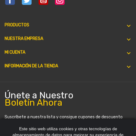

PRODUCTOS

NUESTRA EMPRESA

MI CUENTA
keyboard_arrow_down
INFORMACIÓN DE LA TIENDA
Únete a Nuestro
Boletín Ahora
Suscríbete a nuestra lista y consigue cupones de descuento
periódicamente. Puedes darte de baja en cualquier momento.
Este sitio web utiliza cookies y otras tecnologías de
almacenamiento de datos para mejorar su experiencia de