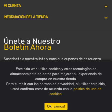

MI CUENTA
keyboard_arrow_down
INFORMACIÓN DE LA TIENDA
Únete a Nuestro
Boletín Ahora
Suscríbete a nuestra lista y consigue cupones de descuento
periódicamente. Puedes darte de baja en cualquier momento.
Este sitio web utiliza cookies y otras tecnologías de
almacenamiento de datos para mejorar su experiencia de
compra en nuestra tienda.
Para cumplir con las normas de privacidad, al utilizar este sitio,
usted confirma estar de acuerdo con la
política de uso de
cookies
.
Copyright 2012~2026 © HDStore Paraguay
Ok, vamos!