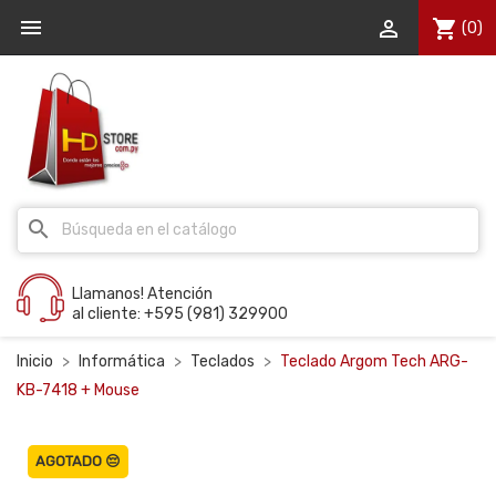


shopping_cart
(0)
search
Llamanos! Atención
al cliente: +595 (981) 329900
Inicio
Informática
Teclados
Teclado Argom Tech ARG-
KB-7418 + Mouse
AGOTADO 😔