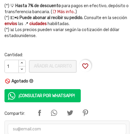
(*) 💡
Hasta 7% de descuento
para pagos en efectivo, depósito o
transferencia bancaria. (
📑 Más info..
)
(*) 💵📲
Puede abonar al recibir su pedido.
Consulte en la sección
envíos
las 📍
ciudades
habilitadas.
(*) 📊 Los precios pueden variar según la cotización del dólar
estadounidense.
Cantidad:
favorite_border
AÑADIR AL CARRITO
Agotado 😔
¡CONSULTAR POR WHATSAPP!
Compartir: