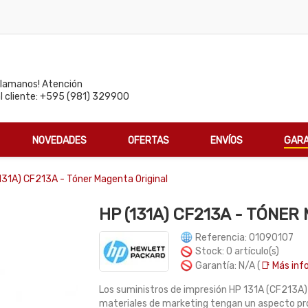
Llamanos! Atención
al cliente: +595 (981) 329900
NOVEDADES
OFERTAS
ENVÍOS
GARA
131A) CF213A - Tóner Magenta Original
HP (131A) CF213A - TÓNER
Referencia: 01090107
Stock: 0 artículo(s)
Garantía: N/A (
📑 Más info
Los suministros de impresión HP 131A (CF213A
materiales de marketing tengan un aspecto pro