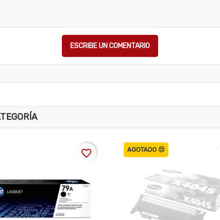
ESCRIBE UN COMENTARIO
ATEGORÍA
AGOTADO 😔
favorite_border