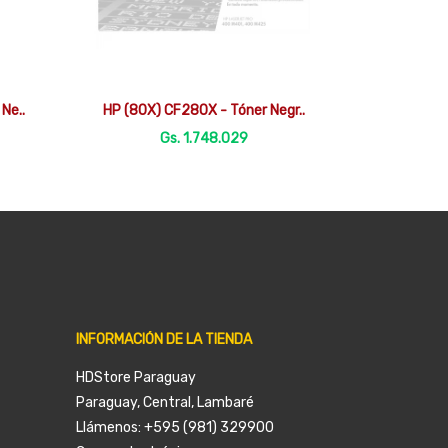

Vista rápida
Ne..
HP (80X) CF280X - Tóner Negr..
Gs. 1.748.029
INFORMACIÓN DE LA TIENDA
HDStore Paraguay
Paraguay, Central, Lambaré
Llámenos:
+595 (981) 329900