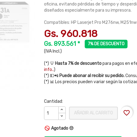
oficina, evitando pérdidas de tiempo y desperd
diseñados especialmente para su impresora.
Compatibles: HP Laserjet Pro M276nw, M251nw
Gs. 960.818
Gs. 893.561 *
7% DE DESCUENTO
(IVA Incl.)
(*) 💡
Hasta 7% de descuento
para pagos en efe
info..
)
(*) 💵📲
Puede abonar al recibir su pedido.
Consul
(*) 📊 Los precios pueden variar según la cotiza
Cantidad:
favorite_border
AÑADIR AL CARRITO
Agotado 😔