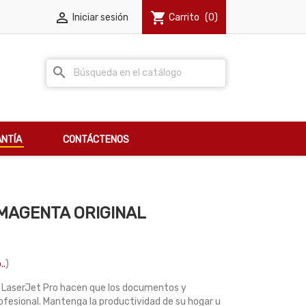

shopping_cart
Iniciar sesión
Carrito
(0)
search
NTÍA
CONTÁCTENOS
 MAGENTA ORIGINAL
..
)
) LaserJet Pro hacen que los documentos y
fesional. Mantenga la productividad de su hogar u