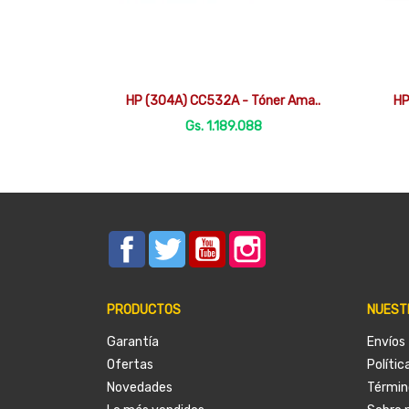

Vista rápida
HP (304A) CC532A - Tóner Ama..
HP
Gs. 1.189.088
Facebook
Twitter
YouTube
Instagram
PRODUCTOS
NUEST
Garantía
Envíos
Ofertas
Polític
Novedades
Términ