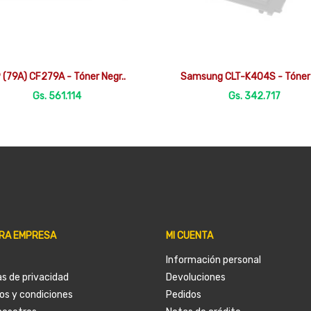


Vista rápida
Vista rápida
 (79A) CF279A - Tóner Negr..
Samsung CLT-K404S - Tóner 
Gs. 561.114
Gs. 342.717
RA EMPRESA
MI CUENTA
Información personal
as de privacidad
Devoluciones
os y condiciones
Pedidos