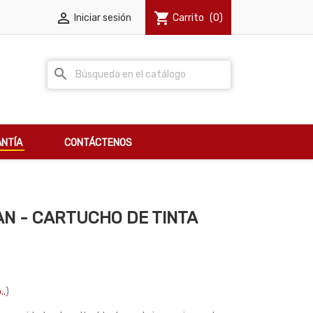

shopping_cart
Iniciar sesión
Carrito
(0)
search
NTÍA
CONTÁCTENOS
AN - CARTUCHO DE TINTA
..
)