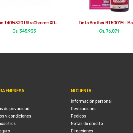


Vista rápida
Vista rápida
on T40W320 UltraChrome XD..
Tinta Brother BT5001M - Ma
Gs. 345.935
Gs. 76.071
RA EMPRESA
MI CUENTA
Información personal
as de privacidad
Devoluciones
os y condiciones
Pedidos
nosotros
Notas de crédito
eguro
Direcciones