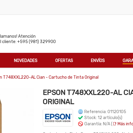
Llamanos! Atención
al cliente: +595 (981) 329900
NOVEDADES
OFERTAS
ENVÍOS
GARA
n T748XXL220-AL Cian - Cartucho de Tinta Original
EPSON T748XXL220-AL CI
ORIGINAL
Referencia: 01120105
Stock: 12 artículo(s)
Garantía: N/A (
📑 Más info