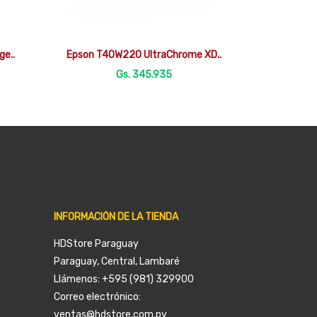

Vista rápida
ge..
Epson T40W220 UltraChrome XD..
Gs. 345.935
INFORMACIÓN DE LA TIENDA
HDStore Paraguay
Paraguay, Central, Lambaré
Llámenos:
+595 (981) 329900
Correo electrónico:
ventas@hdstore.com.py