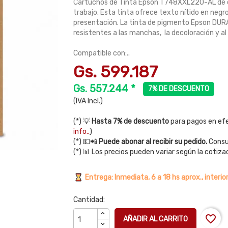
Cartuchos de Tinta Epson T748XXL220-AL de cap
trabajo. Esta tinta ofrece texto nítido en negro 
presentación. La tinta de pigmento Epson DUR
resistentes a las manchas, la decoloración y a
Compatible con:..
Gs. 599.187
Gs. 557.244 *
7% DE DESCUENTO
(IVA Incl.)
(*) 💡
Hasta 7% de descuento
para pagos en efe
info..
)
(*) 💵📲
Puede abonar al recibir su pedido.
Consul
(*) 📊 Los precios pueden variar según la cotiza
Entrega: Inmediata, 6 a 18 hs aprox., interior
Cantidad:
favorite_border
AÑADIR AL CARRITO