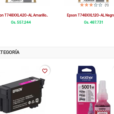
(1)


Vista rápida
Vista rápida
on T748XXL420-AL Amarillo..
Epson T748XXL120-AL Negro 
Gs. 557.244
Gs. 487.731
ATEGORÍA
favorite_border