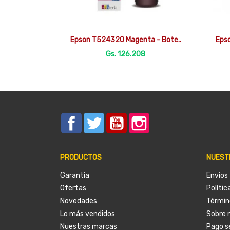

Vista rápida
Epson T524320 Magenta - Bote..
Eps
Gs. 126.208
Facebook
Twitter
YouTube
Instagram
PRODUCTOS
NUEST
Garantía
Envíos
Ofertas
Polític
Novedades
Términ
Lo más vendidos
Sobre 
Nuestras marcas
Pago s