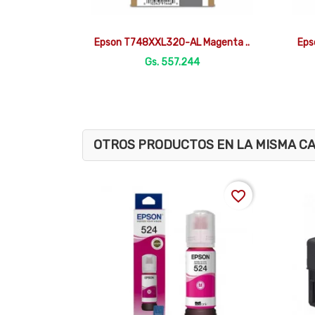

Vista rápida
Epson T748XXL320-AL Magenta ..
Eps
Gs. 557.244
OTROS PRODUCTOS EN LA MISMA C
favorite_border