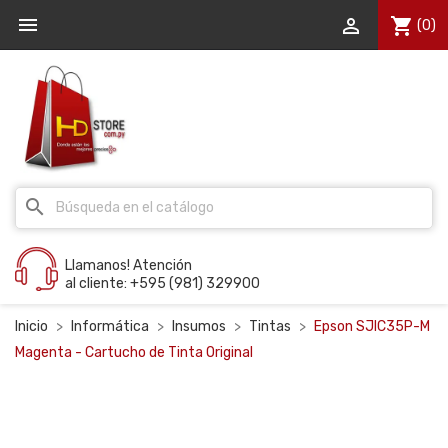


shopping_cart
(0)
search
Llamanos! Atención
al cliente: +595 (981) 329900
Inicio
Informática
Insumos
Tintas
Epson SJIC35P-M
Magenta - Cartucho de Tinta Original