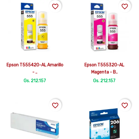
favorite_border
favorite_border


Vista rápida
Vista rápida
Epson T555420-AL Amarillo
Epson T555320-AL
- ..
Magenta - B..
Gs. 212.157
Gs. 212.157
favorite_border
favorite_border