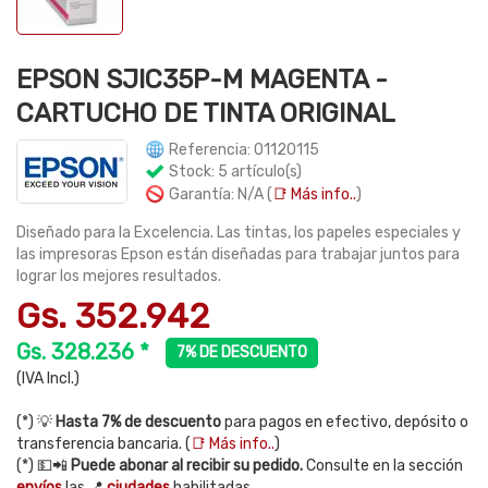
EPSON SJIC35P-M MAGENTA -
CARTUCHO DE TINTA ORIGINAL
Referencia: 01120115
Stock: 5 artículo(s)
Garantía: N/A (
📑 Más info..
)
Diseñado para la Excelencia. Las tintas, los papeles especiales y
las impresoras Epson están diseñadas para trabajar juntos para
lograr los mejores resultados.
Gs. 352.942
Gs. 328.236 *
7% DE DESCUENTO
(IVA Incl.)
(*) 💡
Hasta 7% de descuento
para pagos en efectivo, depósito o
transferencia bancaria. (
📑 Más info..
)
(*) 💵📲
Puede abonar al recibir su pedido.
Consulte en la sección
envíos
las 📍
ciudades
habilitadas.