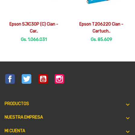


Vista rápida
Vista rápida
Epson SJIC30P (C) Cian -
Epson T206220 Cian -
Car..
Cartuch..
Gs. 1.066.031
Gs. 85.609
Facebook
Twitter
YouTube
Instagram

PRODUCTOS

NUESTRA EMPRESA

MI CUENTA