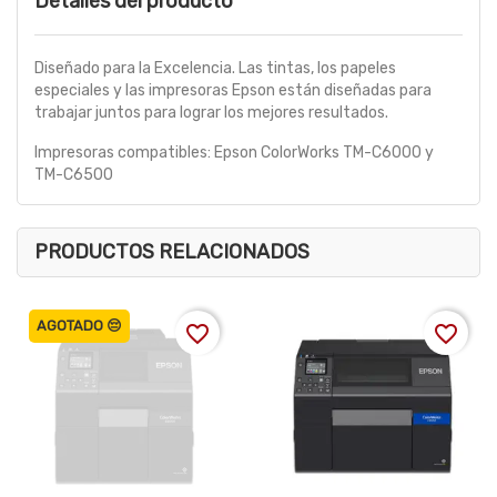
Detalles del producto
Diseñado para la Excelencia. Las tintas, los papeles
especiales y las impresoras Epson están diseñadas para
trabajar juntos para lograr los mejores resultados.
Impresoras compatibles: Epson ColorWorks TM-C6000 y
TM-C6500
PRODUCTOS RELACIONADOS
AGOTADO 😔
favorite_border
favorite_border