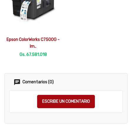

Vista rápida
Epson ColorWorks C7500G -
Im..
Gs. 67.581.018
Comentarios (0)
ESCRIBE UN COMENTARIO