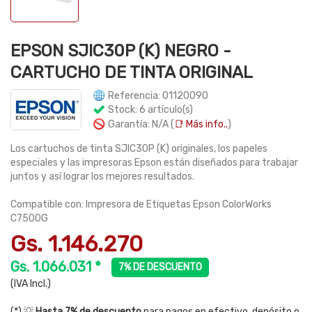
EPSON SJIC30P (K) NEGRO -
CARTUCHO DE TINTA ORIGINAL
Referencia: 01120090
Stock: 6 artículo(s)
Garantía: N/A (
📑 Más info..
)
Los cartuchos de tinta SJIC30P (K) originales, los papeles
especiales y las impresoras Epson están diseñados para trabajar
juntos y así lograr los mejores resultados.
Compatible con: Impresora de Etiquetas Epson ColorWorks
C7500G
Gs. 1.146.270
Gs. 1.066.031 *
7% DE DESCUENTO
(IVA Incl.)
(*) 💡
Hasta 7% de descuento
para pagos en efectivo, depósito o