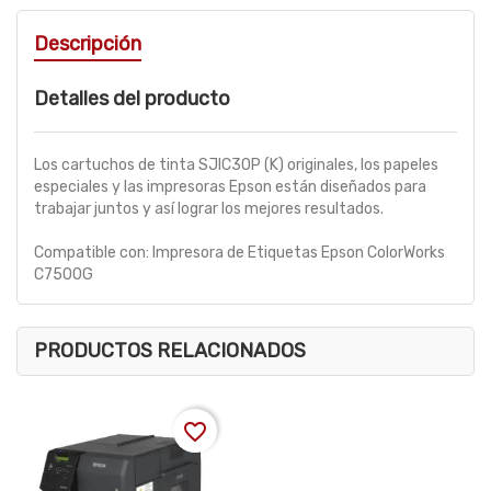
Descripción
Detalles del producto
Los cartuchos de tinta SJIC30P (K) originales, los papeles
especiales y las impresoras Epson están diseñados para
trabajar juntos y así lograr los mejores resultados.
Compatible con: Impresora de Etiquetas Epson ColorWorks
C7500G
PRODUCTOS RELACIONADOS
favorite_border