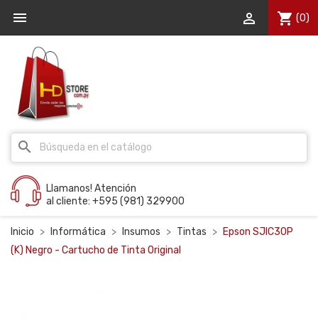


shopping_cart
(0)
search
Llamanos! Atención
al cliente: +595 (981) 329900
Inicio
Informática
Insumos
Tintas
Epson SJIC30P
(K) Negro - Cartucho de Tinta Original