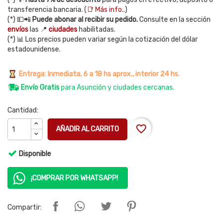
transferencia bancaria. (
📑 Más info..
)
(*) 💵📲
Puede abonar al recibir su pedido.
Consulte en la sección
envíos
las 📍
ciudades
habilitadas.
(*) 📊 Los precios pueden variar según la cotización del dólar
estadounidense.
Entrega: Inmediata, 6 a 18 hs aprox., interior 24 hs.
Envío Gratis
para Asunción y ciudades cercanas.
Cantidad:
favorite_border
AÑADIR AL CARRITO
Disponible
¡COMPRAR POR WHATSAPP!
Compartir: