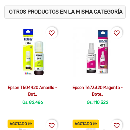
OTROS PRODUCTOS EN LA MISMA CATEGORÍA
favorite_border
favorite_border


Vista rápida
Vista rápida
Epson T504420 Amarillo -
Epson T673320 Magenta -
Bot..
Bote..
Gs. 82.486
Gs. 110.322
AGOTADO 😔
AGOTADO 😔
favorite_border
favorite_border