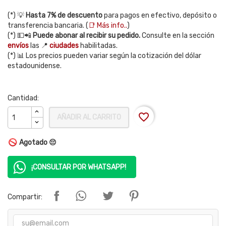
(*) 💡
Hasta 7% de descuento
para pagos en efectivo, depósito o
transferencia bancaria. (
📑 Más info..
)
(*) 💵📲
Puede abonar al recibir su pedido.
Consulte en la sección
envíos
las 📍
ciudades
habilitadas.
(*) 📊 Los precios pueden variar según la cotización del dólar
estadounidense.
Cantidad:
favorite_border
AÑADIR AL CARRITO
Agotado 😔
¡CONSULTAR POR WHATSAPP!
Compartir: