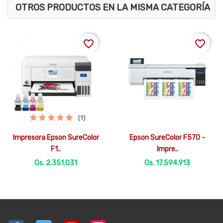
OTROS PRODUCTOS EN LA MISMA CATEGORÍA
favorite_border
favorite_border
(1)


Vista rápida
Vista rápida
Impresora Epson SureColor
Epson SureColor F570 -
F1..
Impre..
Gs. 2.351.031
Gs. 17.594.913