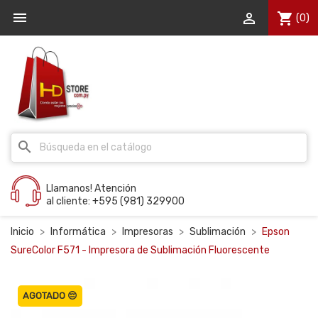


shopping_cart
(0)
search
Llamanos! Atención
al cliente: +595 (981) 329900
Inicio
Informática
Impresoras
Sublimación
Epson
SureColor F571 - Impresora de Sublimación Fluorescente
AGOTADO 😔