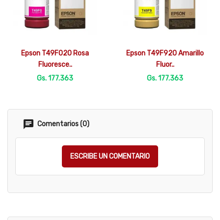


Vista rápida
Vista rápida
Epson T49F020 Rosa
Epson T49F920 Amarillo
Fluoresce..
Fluor..
Gs. 177.363
Gs. 177.363
Comentarios (0)
ESCRIBE UN COMENTARIO