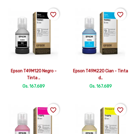
favorite_border
favorite_border


Vista rápida
Vista rápida
Epson T49M120 Negro -
Epson T49M220 Cian - Tinta
Tinta ..
d..
Gs. 167.689
Gs. 167.689
favorite_border
favorite_border