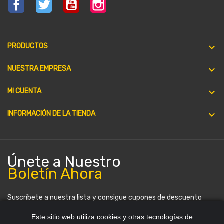
Facebook
Twitter
YouTube
Instagram

PRODUCTOS

NUESTRA EMPRESA

MI CUENTA
keyboard_arrow_down
INFORMACIÓN DE LA TIENDA
Únete a Nuestro
Boletín Ahora
Suscríbete a nuestra lista y consigue cupones de descuento
periódicamente. Puedes darte de baja en cualquier momento.
Este sitio web utiliza cookies y otras tecnologías de