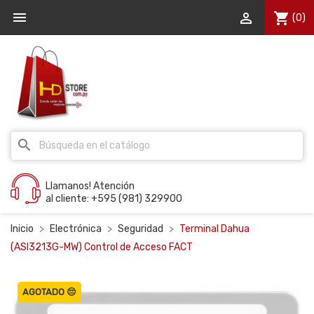


shopping_cart
(0)
search
Llamanos! Atención
al cliente: +595 (981) 329900
Inicio
Electrónica
Seguridad
Terminal Dahua
(ASI3213G-MW) Control de Acceso FACT
AGOTADO 😔