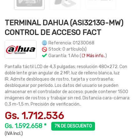
TERMINAL DAHUA (ASI3213G-MW)
CONTROL DE ACCESO FACT
Referencia: 01230068
Stock: 0 artículo(s)
Garantía: 1 Año (
📑 Más info..
)
Pantalla táctil LCD de 4,3 pulgadas; resolución 480×272. Con
doble lente gran angular de 2 MP, luz de relleno blanca, luz
IR. Admite desbloqueo de rostro, tarjeta y contraseña;
desbloquear por período. Los datos del usuario se pueden
almacenar en el controlador de acceso; puede contener 1500
imágenes de rostros y trabajar sin red. Distancia cara-cámara:
0,3 m-1,5 m. Precisión de verificación..
Gs. 1.712.536
Gs. 1.592.658 *
7% DE DESCUENTO
(IVA Incl.)