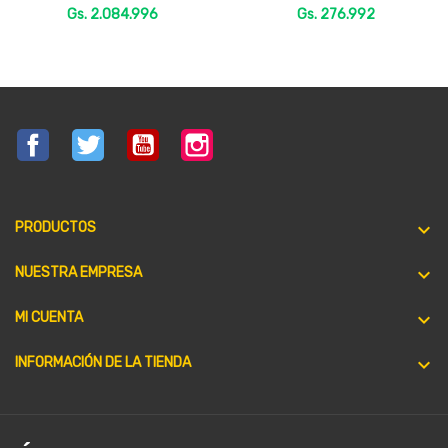
Gs. 2.084.996
Gs. 276.992
Facebook
Twitter
YouTube
Instagram

PRODUCTOS

NUESTRA EMPRESA

MI CUENTA
keyboard_arrow_down
INFORMACIÓN DE LA TIENDA