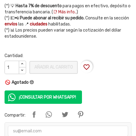
(*) 💡
Hasta 7% de descuento
para pagos en efectivo, depósito o
transferencia bancaria. (
📑 Más info..
)
(*) 💵📲
Puede abonar al recibir su pedido.
Consulte en la sección
envíos
las 📍
ciudades
habilitadas.
(*) 📊 Los precios pueden variar según la cotización del dólar
estadounidense.
Cantidad:
favorite_border
AÑADIR AL CARRITO
Agotado 😔
¡CONSULTAR POR WHATSAPP!
Compartir: