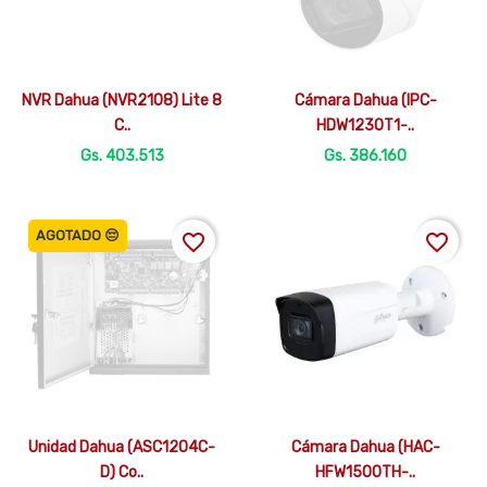


Vista rápida
Vista rápida
NVR Dahua (NVR2108) Lite 8
Cámara Dahua (IPC-
C..
HDW1230T1-..
Gs. 403.513
Gs. 386.160
AGOTADO 😔
favorite_border
favorite_border


Vista rápida
Vista rápida
Unidad Dahua (ASC1204C-
Cámara Dahua (HAC-
D) Co..
HFW1500TH-..