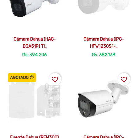


Vista rápida
Vista rápida
Cámara Dahua (HAC-
Cámara Dahua (IPC-
B3A51P) Ti..
HFW1230S1-..
Gs. 394.206
Gs. 382.138
AGOTADO 😔
favorite_border
favorite_border


Vista rápida
Vista rápida
Fuente Dahua (PFM300)
Cámara Dahua (IPC-