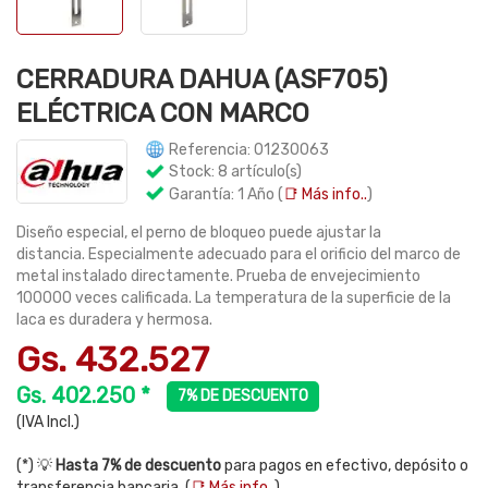
CERRADURA DAHUA (ASF705)
ELÉCTRICA CON MARCO
Referencia: 01230063
Stock: 8 artículo(s)
Garantía: 1 Año (
📑 Más info..
)
Diseño especial, el perno de bloqueo puede ajustar la
distancia. Especialmente adecuado para el orificio del marco de
metal instalado directamente. Prueba de envejecimiento
100000 veces calificada. La temperatura de la superficie de la
laca es duradera y hermosa.
Gs. 432.527
Gs. 402.250 *
7% DE DESCUENTO
(IVA Incl.)
(*) 💡
Hasta 7% de descuento
para pagos en efectivo, depósito o
transferencia bancaria. (
📑 Más info..
)