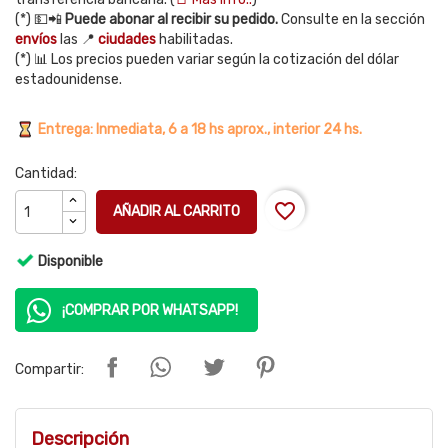
(*) 💵📲
Puede abonar al recibir su pedido.
Consulte en la sección
envíos
las 📍
ciudades
habilitadas.
(*) 📊 Los precios pueden variar según la cotización del dólar
estadounidense.
Entrega: Inmediata, 6 a 18 hs aprox., interior 24 hs.
Cantidad:
favorite_border
AÑADIR AL CARRITO
Disponible
¡COMPRAR POR WHATSAPP!
Compartir:
Descripción