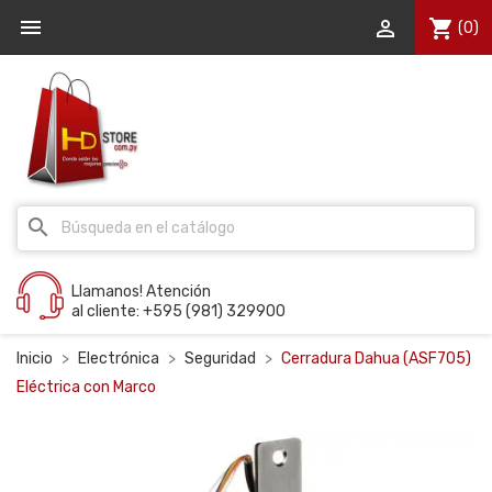


shopping_cart
(0)
search
Llamanos! Atención
al cliente: +595 (981) 329900
Inicio
Electrónica
Seguridad
Cerradura Dahua (ASF705)
Eléctrica con Marco