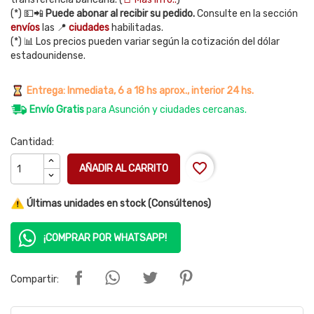
(*) 💵📲
Puede abonar al recibir su pedido.
Consulte en la sección
envíos
las 📍
ciudades
habilitadas.
(*) 📊 Los precios pueden variar según la cotización del dólar
estadounidense.
Entrega: Inmediata, 6 a 18 hs aprox., interior 24 hs.
Envío Gratis
para Asunción y ciudades cercanas.
Cantidad:
favorite_border
AÑADIR AL CARRITO
Últimas unidades en stock (Consúltenos)
¡COMPRAR POR WHATSAPP!
Compartir: