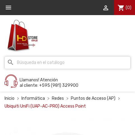


shopping_cart
(0)
search
Llamanos! Atención
al cliente: +595 (981) 329900
Inicio
Informática
Redes
Puntos de Acceso (AP)
Ubiquiti UniFi (UAP-AC-PRO) Access Point