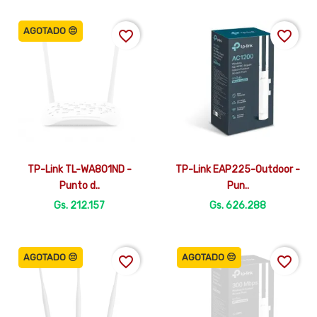
AGOTADO 😔
favorite_border
favorite_border


Vista rápida
Vista rápida
TP-Link TL-WA801ND -
TP-Link EAP225-Outdoor -
Punto d..
Pun..
Gs. 212.157
Gs. 626.288
AGOTADO 😔
AGOTADO 😔
favorite_border
favorite_border