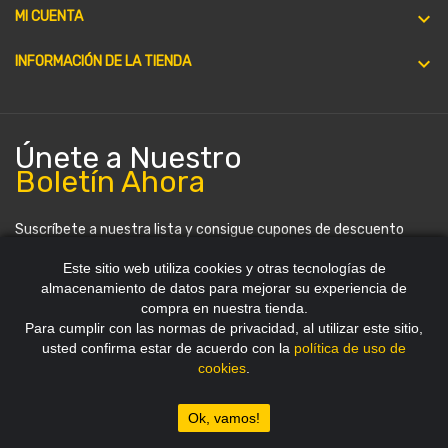

MI CUENTA
keyboard_arrow_down
INFORMACIÓN DE LA TIENDA
Únete a Nuestro
Boletín Ahora
Suscríbete a nuestra lista y consigue cupones de descuento
periódicamente. Puedes darte de baja en cualquier momento.
Este sitio web utiliza cookies y otras tecnologías de
almacenamiento de datos para mejorar su experiencia de
compra en nuestra tienda.
Para cumplir con las normas de privacidad, al utilizar este sitio,
usted confirma estar de acuerdo con la
política de uso de
cookies
.
Copyright 2012~2026 © HDStore Paraguay
Ok, vamos!