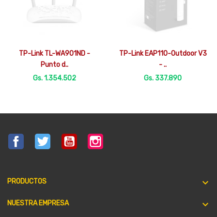


Vista rápida
Vista rápida
TP-Link TL-WA901ND -
TP-Link EAP110-Outdoor V3
Punto d..
- ..
Gs. 1.354.502
Gs. 337.890
Facebook
Twitter
YouTube
Instagram

PRODUCTOS

NUESTRA EMPRESA