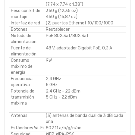
(7,74 x 7,74 x 1,38")
Peso con kit de
350 g (12,35 oz)
montaje
450 g (15,87 oz)
Interfaz de red
(2) puertos Ethernet 10/100/1000
Botones
Restablecer
Método de
PoE 802.3af/802.3at
alimentación
Fuente de
48 V, adaptador Gigabit PoE, 0,3 A
alimentación
Consumo
9W
máximo de
energía
Frecuencia
2,4 GHz
operativa
5 GHz
Potencia de
2,4 GHz - 22 dBm
transmisión
5 GHz - 22 dBm
máxima
Antenas
(3) antenas de banda dual de 3 dBi cada
una
Estándares Wi-Fi
802.11 a/b/g/n/ac
Seguridad
WEP, WPA-PSK,