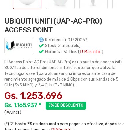
UBIQUITI UNIFI (UAP-AC-PRO)
ACCESS POINT
Referencia: 01220057
Stock: 2 artículo(s)
Garantía: 30 Días (
📑 Más info..
)
El Access Point AC Pro (UAP AC Pro) es un punto de acceso WiFi
802.11ac de alto rendimiento, interior/exterior, que utiliza la
tecnología Wave 1 para alcanzar una impresionante tasa de
rendimiento agregado de más de 2 Gbps con sus bandas de 5
GHz (3x3 MIMO) y 2,4 GHz (3x3 MIMO).
Gs. 1.253.696
Gs. 1.165.937 *
7% DE DESCUENTO
(IVA Incl.)
(*) 💡
Hasta 7% de descuento
para pagos en efectivo, depósito o
transferencia bancaria. (
📑 Más info..
)