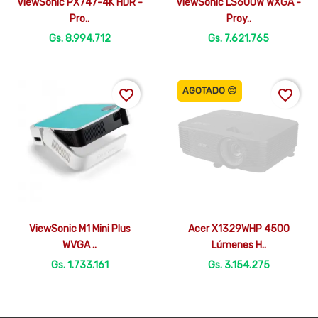
ViewSonic PX747-4K HDR -
ViewSonic LS600W WXGA -
Pro..
Proy..
Gs. 8.994.712
Gs. 7.621.765
AGOTADO 😔
favorite_border
favorite_border


Vista rápida
Vista rápida
ViewSonic M1 Mini Plus
Acer X1329WHP 4500
WVGA ..
Lúmenes H..
Gs. 1.733.161
Gs. 3.154.275