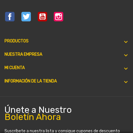
Facebook
Twitter
YouTube
Instagram

PRODUCTOS

NUESTRA EMPRESA

MI CUENTA
keyboard_arrow_down
INFORMACIÓN DE LA TIENDA
Únete a Nuestro
Boletín Ahora
Suscríbete a nuestra lista y consigue cupones de descuento