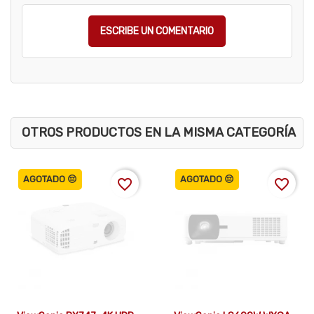
ESCRIBE UN COMENTARIO
OTROS PRODUCTOS EN LA MISMA CATEGORÍA
AGOTADO 😔
AGOTADO 😔
favorite_border
favorite_border


Vista rápida
Vista rápida