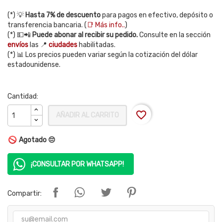
(*) 💡
Hasta 7% de descuento
para pagos en efectivo, depósito o
transferencia bancaria. (
📑 Más info..
)
(*) 💵📲
Puede abonar al recibir su pedido.
Consulte en la sección
envíos
las 📍
ciudades
habilitadas.
(*) 📊 Los precios pueden variar según la cotización del dólar
estadounidense.
Cantidad:
favorite_border
AÑADIR AL CARRITO
Agotado 😔
¡CONSULTAR POR WHATSAPP!
Compartir: