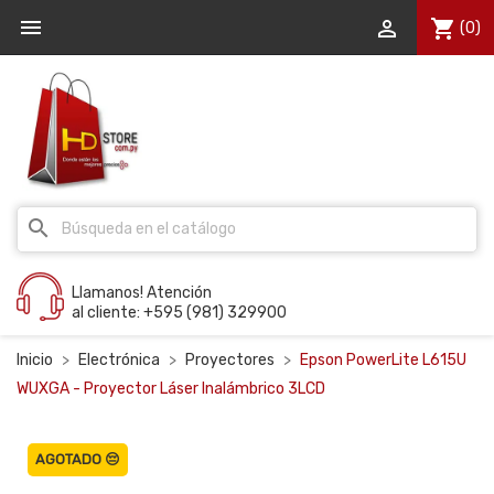


shopping_cart
(0)
search
Llamanos! Atención
al cliente: +595 (981) 329900
Inicio
Electrónica
Proyectores
Epson PowerLite L615U
WUXGA - Proyector Láser Inalámbrico 3LCD
AGOTADO 😔