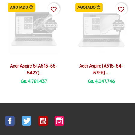
AGOTADO 😔
AGOTADO 😔
favorite_border
favorite_border


Vista rápida
Vista rápida
Acer Aspire 5 (A515-55-
Acer Aspire (A515-54-
542Y)..
57FH) -..
Gs. 4.781.437
Gs. 4.047.746
Facebook
Twitter
YouTube
Instagram