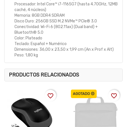
Procesador: Intel Core™ i7-1165G7 (hasta 4.70GHz, 12MB
caché, 4 núcleos)
Memoria: 8GB DDR4 SDRAM
Disco Duro: 256GB SSD M.2 NVMe™ PCIe® 3.0
Conectividad: Wi-Fi 6 (802.11ax) (Dual band) +
Bluetooth® 5.0
Color: Plateado
Teclado: Español + Numérico
Dimensiones: 36,00 x 23,50 x 1,99 cm (An x Prof x Alt)
Peso: 1,80 kg
PRODUCTOS RELACIONADOS
AGOTADO 😔
favorite_border
favorite_border