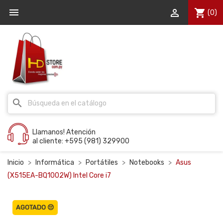


shopping_cart
(0)
search
Llamanos! Atención
al cliente: +595 (981) 329900
Inicio
Informática
Portátiles
Notebooks
Asus
(X515EA-BQ1002W) Intel Core i7
AGOTADO 😔