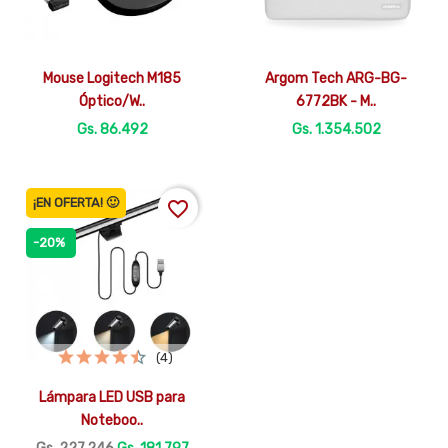


Vista rápida
Vista rápida
Mouse Logitech M185
Argom Tech ARG-BG-
Óptico/W..
6772BK - M..
Gs. 86.492
Gs. 1.354.502
¡EN OFERTA! 🙂
favorite_border
-20%
(4)

Vista rápida
Lámpara LED USB para
Noteboo..