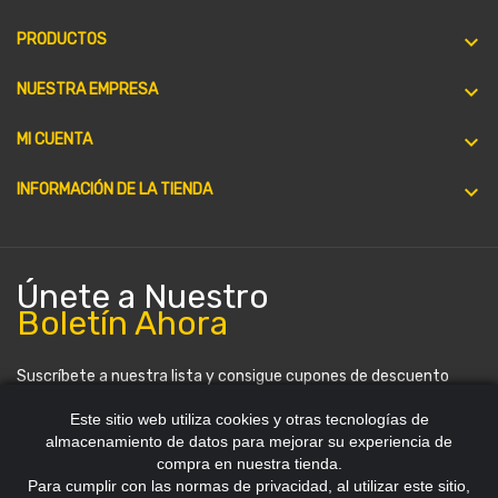

PRODUCTOS

NUESTRA EMPRESA

MI CUENTA
keyboard_arrow_down
INFORMACIÓN DE LA TIENDA
Únete a Nuestro
Boletín Ahora
Suscríbete a nuestra lista y consigue cupones de descuento
periódicamente. Puedes darte de baja en cualquier momento.
Este sitio web utiliza cookies y otras tecnologías de
almacenamiento de datos para mejorar su experiencia de
compra en nuestra tienda.
Para cumplir con las normas de privacidad, al utilizar este sitio,