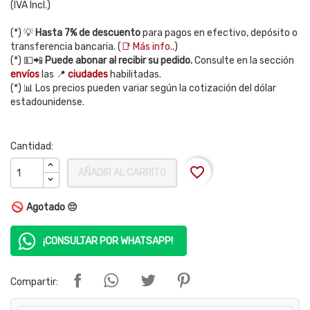
(IVA Incl.)
(*) 💡
Hasta 7% de descuento
para pagos en efectivo, depósito o
transferencia bancaria. (
📑 Más info..
)
(*) 💵📲
Puede abonar al recibir su pedido.
Consulte en la sección
envíos
las 📍
ciudades
habilitadas.
(*) 📊 Los precios pueden variar según la cotización del dólar
estadounidense.
Cantidad:
favorite_border
AÑADIR AL CARRITO
Agotado 😔
¡CONSULTAR POR WHATSAPP!
Compartir: