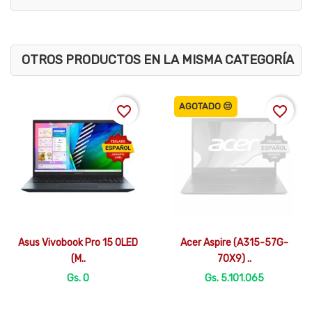
OTROS PRODUCTOS EN LA MISMA CATEGORÍA
AGOTADO 😔
favorite_border
favorite_border


Vista rápida
Vista rápida
Asus Vivobook Pro 15 OLED
Acer Aspire (A315-57G-
(M..
70X9) ..
Gs. 0
Gs. 5.101.065