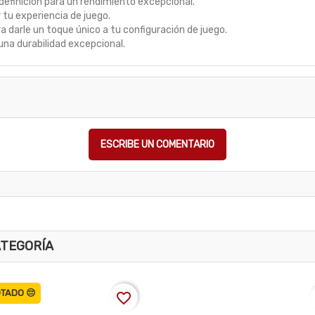
definición para un rendimiento excepcional.
tu experiencia de juego.
 darle un toque único a tu configuración de juego.
una durabilidad excepcional.
ESCRIBE UN COMENTARIO
ATEGORÍA
TADO 😔
favorite_border