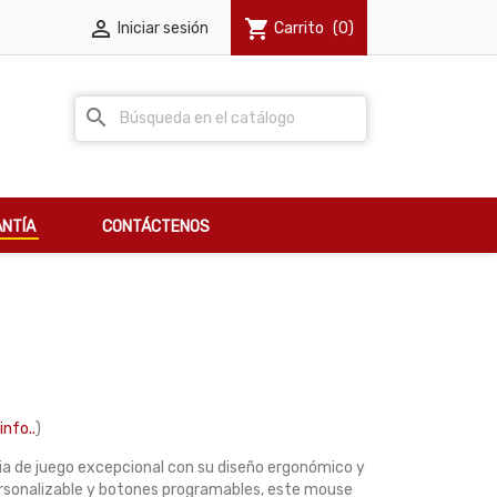

shopping_cart
Iniciar sesión
Carrito
(0)
search
NTÍA
CONTÁCTENOS
info..
)
a de juego excepcional con su diseño ergonómico y
personalizable y botones programables, este mouse