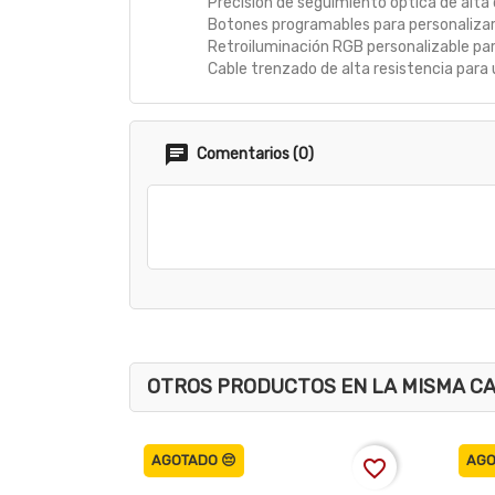
Precisión de seguimiento óptica de alta 
Botones programables para personalizar 
Retroiluminación RGB personalizable para
Cable trenzado de alta resistencia para 
Comentarios (0)
OTROS PRODUCTOS EN LA MISMA C
AGOTADO 😔
AGO
favorite_border