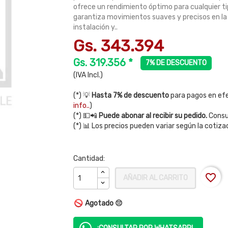
ofrece un rendimiento óptimo para cualquier ti
garantiza movimientos suaves y precisos en la 
instalación y..
Gs. 343.394
Gs. 319.356 *
7% DE DESCUENTO
(IVA Incl.)
(*) 💡
Hasta 7% de descuento
para pagos en efe
info..
)
(*) 💵📲
Puede abonar al recibir su pedido.
Consul
(*) 📊 Los precios pueden variar según la cotiza
Cantidad:
favorite_border
AÑADIR AL CARRITO
Agotado 😔