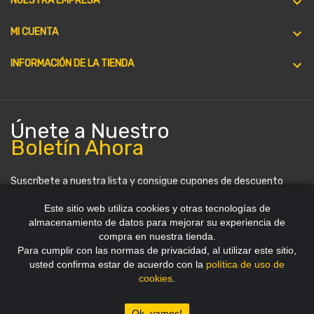

NUESTRA EMPRESA

MI CUENTA
keyboard_arrow_down
INFORMACIÓN DE LA TIENDA
Únete a Nuestro
Boletín Ahora
Suscríbete a nuestra lista y consigue cupones de descuento
periódicamente. Puedes darte de baja en cualquier momento.
Este sitio web utiliza cookies y otras tecnologías de
almacenamiento de datos para mejorar su experiencia de
compra en nuestra tienda.
Para cumplir con las normas de privacidad, al utilizar este sitio,
usted confirma estar de acuerdo con la
política de uso de
cookies
.
Copyright 2012~2026 © HDStore Paraguay
Ok, vamos!