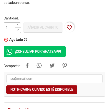
estadounidense.
Cantidad:
favorite_border
AÑADIR AL CARRITO
Agotado 😔
¡CONSULTAR POR WHATSAPP!
Compartir:
NOTIFICARME CUANDO ESTÉ DISPONIBLE