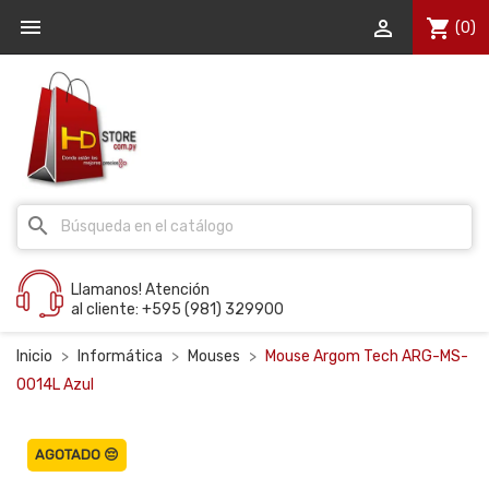


shopping_cart
(0)
search
Llamanos! Atención
al cliente: +595 (981) 329900
Inicio
Informática
Mouses
Mouse Argom Tech ARG-MS-
0014L Azul
AGOTADO 😔