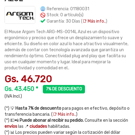
Referencia: 01180031
Stock: 0 artículo(s)
Garantía: 30 Días (
📑 Más info..
)
El Mouse Argom Tech ARG-MS-0014L Azul es un dispositivo
ergonómico y preciso que ofrece un desplazamiento suave y
eficiente. Su diseño en color azul lo hace atractivo visualmente,
además de contar con tecnología avanzada que garantiza un
rendimiento óptimo. Conectividad plug and play que facilita su
uso en cualquier momento y lugar. Ideal para mejorar la
productividad y comodidad en el..
Gs. 46.720
Gs. 43.450 *
7% DE DESCUENTO
(IVA Incl.)
(*) 💡
Hasta 7% de descuento
para pagos en efectivo, depósito o
transferencia bancaria. (
📑 Más info..
)
(*) 💵📲
Puede abonar al recibir su pedido.
Consulte en la sección
envíos
las 📍
ciudades
habilitadas.
(*) 📊 Los precios pueden variar según la cotización del dólar