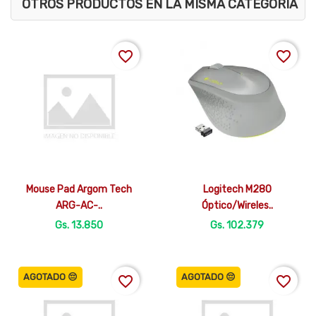
OTROS PRODUCTOS EN LA MISMA CATEGORÍA
favorite_border
favorite_border


Vista rápida
Vista rápida
Mouse Pad Argom Tech
Logitech M280
ARG-AC-..
Óptico/Wireles..
Gs. 13.850
Gs. 102.379
AGOTADO 😔
AGOTADO 😔
favorite_border
favorite_border