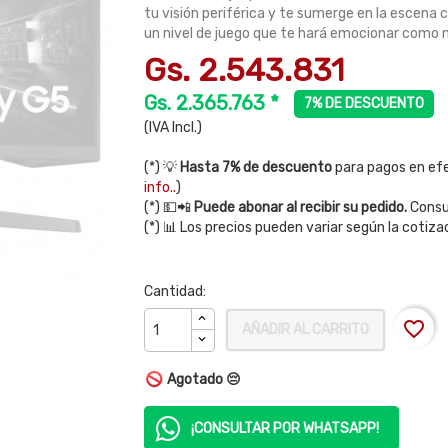
tu visión periférica y te sumerge en la escena 
un nivel de juego que te hará emocionar como 
Gs. 2.543.831
Gs. 2.365.763 *
7% DE DESCUENTO
(IVA Incl.)
(*) 💡
Hasta 7% de descuento
para pagos en efe
info..
)
(*) 💵📲
Puede abonar al recibir su pedido.
Consul
(*) 📊 Los precios pueden variar según la cotiza
Cantidad:
favorite_border
AÑADIR AL CARRITO
Agotado 😔
¡CONSULTAR POR WHATSAPP!