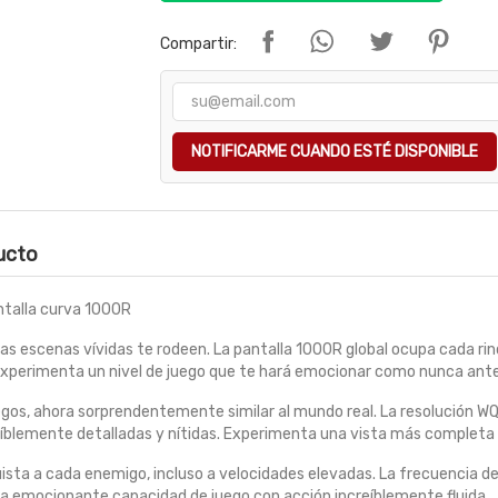
Compartir:
NOTIFICARME CUANDO ESTÉ DISPONIBLE
ducto
ntalla curva 1000R
las escenas vívidas te rodeen. La pantalla 1000R global ocupa cada rin
 Experimenta un nivel de juego que te hará emocionar como nunca ante
gos, ahora sorprendentemente similar al mundo real. La resolución WQ
reíblemente detalladas y nítidas. Experimenta una vista más completa
ista a cada enemigo, incluso a velocidades elevadas. La frecuencia d
a emocionante capacidad de juego con acción increíblemente fluida.