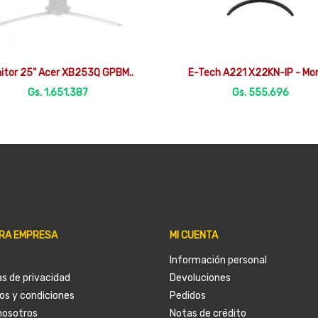


Vista rápida
Vista rápida
itor 25" Acer XB253Q GPBM..
E-Tech A221 X22KN-IP - Moni
Gs. 1.651.387
Gs. 555.696
RA EMPRESA
MI CUENTA
Información personal
as de privacidad
Devoluciones
os y condiciones
Pedidos
nosotros
Notas de crédito