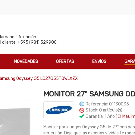
Llamanos! Atención
al cliente: +595 (981) 329900
NOVEDADES
OFERTAS
ENVÍOS
GARA
 Samsung Odyssey G5 LC27G55TQWLXZX
MONITOR 27" SAMSUNG O
Referencia: 01130035
Stock: 0 artículo(s)
Garantía: 1 Año (
📑 Más in
Monitor para juegos Odyssey G5 de 27" con pan
inmersión. Deja que las escenas vívidas te rode