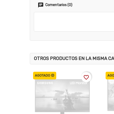
Comentarios (0)
OTROS PRODUCTOS EN LA MISMA C
AGOTADO 😔
AGO
favorite_border