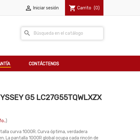

shopping_cart
Iniciar sesión
Carrito
(0)
search
NTÍA
CONTÁCTENOS
DYSSEY G5 LC27G55TQWLXZX
fo..
)
talla curva 1000R. Curva óptima, verdadera
en. La pantalla 1000R global ocupa cada rincón de