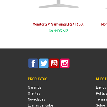

Vista rápida
Monitor 27" Samsung LF27T350..
Mon
Gs. 1.103.613
Facebook
Twitter
YouTube
Instagram
PRODUCTOS
NUEST
Garantía
Envíos
Ofertas
Polític
Novedades
Términ
Lo más vendidos
Sobre 