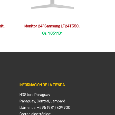

Vista rápida
t..
Monitor 24" Samsung LF24T350..
Gs. 1.051.101
INFORMACIÓN DE LA TIENDA
HDStore Paraguay
Paraguay, Central, Lambaré
Llámenos:
+595 (981) 329900
Correo electrónico: