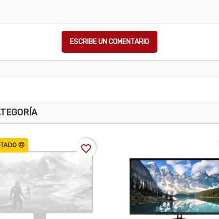
ESCRIBE UN COMENTARIO
ATEGORÍA
TADO 😔
favorite_border