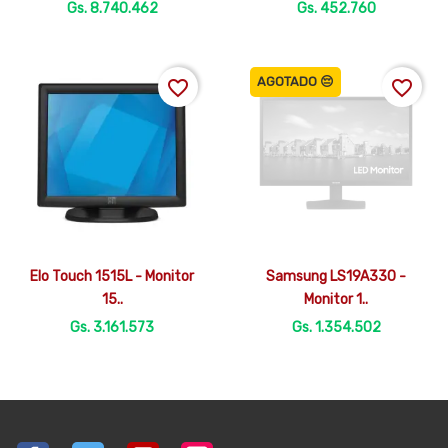
Gs. 8.740.462
Gs. 452.760
AGOTADO 😔
favorite_border
favorite_border


Vista rápida
Vista rápida
Elo Touch 1515L - Monitor
Samsung LS19A330 -
15..
Monitor 1..
Gs. 3.161.573
Gs. 1.354.502