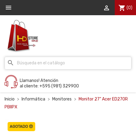


shopping_cart
(0)
search
Llamanos! Atención
al cliente: +595 (981) 329900
Inicio
Informática
Monitores
Monitor 27" Acer ED270R
PBIIPX
AGOTADO 😔