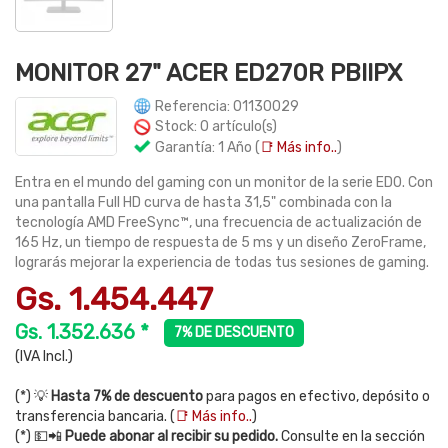
MONITOR 27" ACER ED270R PBIIPX
Referencia: 01130029
Stock: 0 artículo(s)
Garantía: 1 Año (
📑 Más info..
)
Entra en el mundo del gaming con un monitor de la serie ED0. Con
una pantalla Full HD curva de hasta 31,5" combinada con la
tecnología AMD FreeSync™, una frecuencia de actualización de
165 Hz, un tiempo de respuesta de 5 ms y un diseño ZeroFrame,
lograrás mejorar la experiencia de todas tus sesiones de gaming.
Gs. 1.454.447
Gs. 1.352.636 *
7% DE DESCUENTO
(IVA Incl.)
(*) 💡
Hasta 7% de descuento
para pagos en efectivo, depósito o
transferencia bancaria. (
📑 Más info..
)
(*) 💵📲
Puede abonar al recibir su pedido.
Consulte en la sección