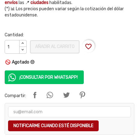
envíos
las 📍
ciudades
habilitadas.
(*) 📊 Los precios pueden variar según la cotización del dólar
estadounidense.
Cantidad:
favorite_border
AÑADIR AL CARRITO
Agotado 😔
¡CONSULTAR POR WHATSAPP!
Compartir:
NOTIFICARME CUANDO ESTÉ DISPONIBLE