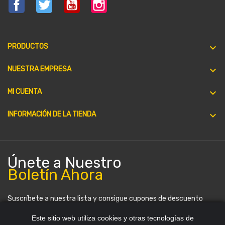
Facebook
Twitter
YouTube
Instagram

PRODUCTOS

NUESTRA EMPRESA

MI CUENTA
keyboard_arrow_down
INFORMACIÓN DE LA TIENDA
Únete a Nuestro
Boletín Ahora
Suscríbete a nuestra lista y consigue cupones de descuento
periódicamente. Puedes darte de baja en cualquier momento.
Este sitio web utiliza cookies y otras tecnologías de