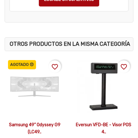
OTROS PRODUCTOS EN LA MISMA CATEGORÍA
AGOTADO 😔
favorite_border
favorite_border


Vista rápida
Vista rápida
Samsung 49" Odyssey G9
Eversun VFD-BE - Visor POS
(LC49..
4..