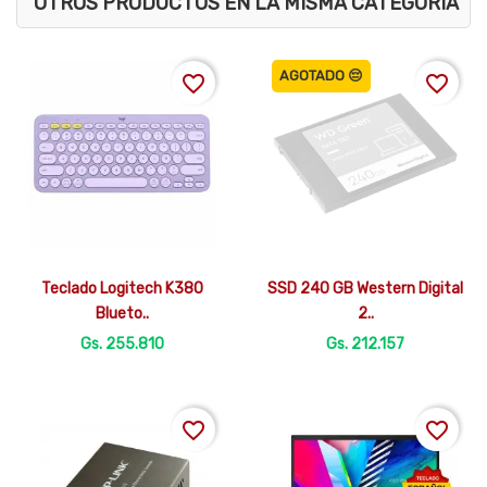
OTROS PRODUCTOS EN LA MISMA CATEGORÍA
AGOTADO 😔
favorite_border
favorite_border


Vista rápida
Vista rápida
Teclado Logitech K380
SSD 240 GB Western Digital
Blueto..
2..
Gs. 255.810
Gs. 212.157
favorite_border
favorite_border