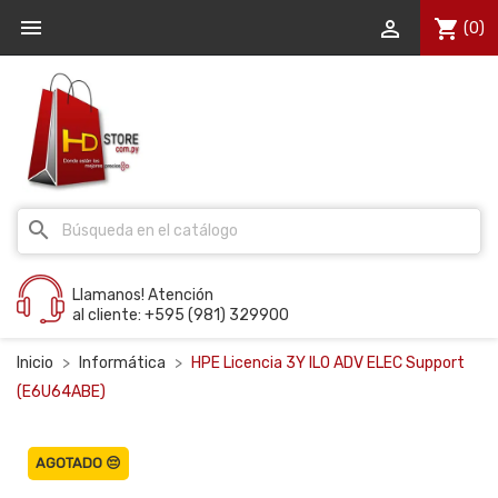


shopping_cart
(0)
search
Llamanos! Atención
al cliente: +595 (981) 329900
Inicio
Informática
HPE Licencia 3Y ILO ADV ELEC Support
(E6U64ABE)
AGOTADO 😔