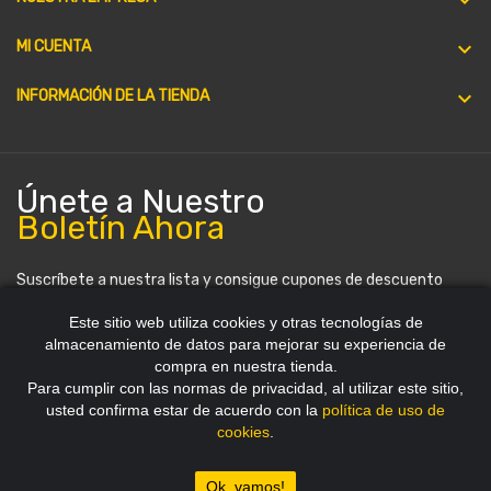

MI CUENTA
keyboard_arrow_down
INFORMACIÓN DE LA TIENDA
Únete a Nuestro
Boletín Ahora
Suscríbete a nuestra lista y consigue cupones de descuento
periódicamente. Puedes darte de baja en cualquier momento.
Este sitio web utiliza cookies y otras tecnologías de
almacenamiento de datos para mejorar su experiencia de
compra en nuestra tienda.
Para cumplir con las normas de privacidad, al utilizar este sitio,
usted confirma estar de acuerdo con la
política de uso de
cookies
.
Copyright 2012~2026 © HDStore Paraguay
Ok, vamos!