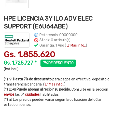
HPE LICENCIA 3Y ILO ADV ELEC
SUPPORT (E6U64ABE)
Referencia: 00000000
Stock: 0 artículo(s)
Garantía: 1 Año (
📑 Más info..
)
Gs. 1.855.620
Gs. 1.725.727 *
7% DE DESCUENTO
(IVA Incl.)
(*) 💡
Hasta 7% de descuento
para pagos en efectivo, depósito o
transferencia bancaria. (
📑 Más info..
)
(*) 💵📲
Puede abonar al recibir su pedido.
Consulte en la sección
envíos
las 📍
ciudades
habilitadas.
(*) 📊 Los precios pueden variar según la cotización del dólar
estadounidense.