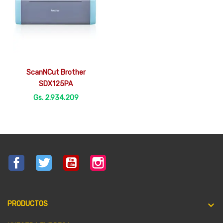

Vista rápida
ScanNCut Brother
SDX125PA
Gs. 2.934.209
Facebook
Twitter
YouTube
Instagram

PRODUCTOS