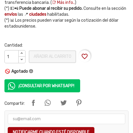
transferencia bancaria. (
📑 Más info..
)
(*) 💵📲
Puede abonar al recibir su pedido.
Consulte en la sección
envíos
las 📍
ciudades
habilitadas.
(*) 📊 Los precios pueden variar según la cotización del dólar
estadounidense.
Cantidad:
favorite_border
AÑADIR AL CARRITO
Agotado 😔
¡CONSULTAR POR WHATSAPP!
Compartir:
NOTIFICARME CUANDO ESTÉ DISPONIBLE