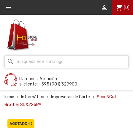


shopping_cart
(0)
search
Llamanos! Atención
al cliente: +595 (981) 329900
Inicio
Informática
Impresoras de Corte
ScanNCut
Brother SDX225PA
AGOTADO 😔