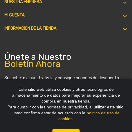

NUESTRA EMPRESA

MI CUENTA
keyboard_arrow_down
INFORMACIÓN DE LA TIENDA
Únete a Nuestro
Boletín Ahora
Suscríbete a nuestra lista y consigue cupones de descuento
periódicamente. Puedes darte de baja en cualquier momento.
Este sitio web utiliza cookies y otras tecnologías de
almacenamiento de datos para mejorar su experiencia de
compra en nuestra tienda.
Para cumplir con las normas de privacidad, al utilizar este sitio,
usted confirma estar de acuerdo con la
política de uso de
cookies
.
Copyright 2012~2026 © HDStore Paraguay