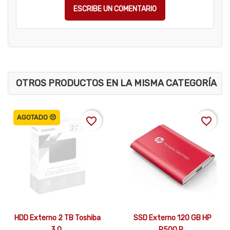
ESCRIBE UN COMENTARIO
OTROS PRODUCTOS EN LA MISMA CATEGORÍA
AGOTADO 😔
favorite_border
favorite_border


Vista rápida
Vista rápida
HDD Externo 2 TB Toshiba
SSD Externo 120 GB HP
3.0..
P500 R..