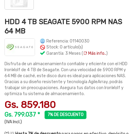
HDD 4 TB SEAGATE 5900 RPM NAS
64 MB
Referencia: 01140030
Stock: 0 artículo(s)
Garantía: 3 Meses (
📑 Más info..
)
Disfruta de un almacenamiento confiable y eficiente con el HDD
IronWolf de 4 TB de Seagate. Con una velocidad de 5900 RPM y
64 MB de caché, este disco duro es ideal para aplicaciones NAS.
Gracias a su diseño resistente y tecnología AgileArray, podrás
trabajar sin preocupaciones. Asegura tus datos con IronWolf y
optimiza tu sistema de almacenamiento.
Gs. 859.180
Gs. 799.037 *
7% DE DESCUENTO
(IVA Incl.)
(*) 💡
Hasta 7% de descuento
para pagos en efectivo, depósito o