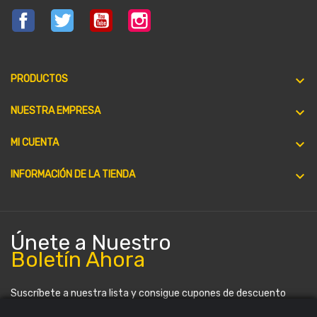
Facebook
Twitter
YouTube
Instagram

PRODUCTOS

NUESTRA EMPRESA

MI CUENTA
keyboard_arrow_down
INFORMACIÓN DE LA TIENDA
Únete a Nuestro
Boletín Ahora
Suscríbete a nuestra lista y consigue cupones de descuento
periódicamente. Puedes darte de baja en cualquier momento.