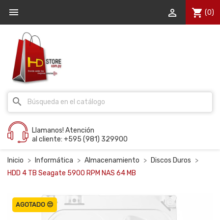


shopping_cart
(0)
search
Llamanos! Atención
al cliente: +595 (981) 329900
Inicio
Informática
Almacenamiento
Discos Duros
HDD 4 TB Seagate 5900 RPM NAS 64 MB
AGOTADO 😔