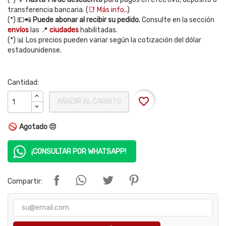
transferencia bancaria. (
📑 Más info..
)
(*) 💵📲
Puede abonar al recibir su pedido.
Consulte en la sección
envíos
las 📍
ciudades
habilitadas.
(*) 📊 Los precios pueden variar según la cotización del dólar
estadounidense.
Cantidad:
favorite_border
AÑADIR AL CARRITO
Agotado 😔
¡CONSULTAR POR WHATSAPP!
Compartir: