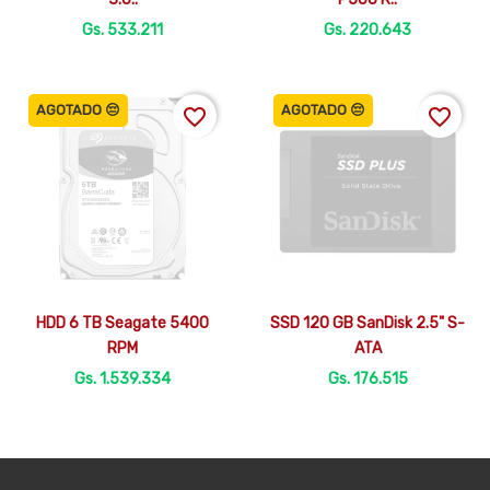
Gs. 533.211
Gs. 220.643
AGOTADO 😔
AGOTADO 😔
favorite_border
favorite_border


Vista rápida
Vista rápida
HDD 6 TB Seagate 5400
SSD 120 GB SanDisk 2.5" S-
RPM
ATA
Gs. 1.539.334
Gs. 176.515