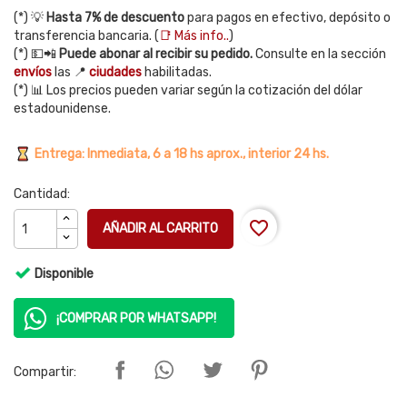
(*) 💡
Hasta 7% de descuento
para pagos en efectivo, depósito o
transferencia bancaria. (
📑 Más info..
)
(*) 💵📲
Puede abonar al recibir su pedido.
Consulte en la sección
envíos
las 📍
ciudades
habilitadas.
(*) 📊 Los precios pueden variar según la cotización del dólar
estadounidense.
Entrega: Inmediata, 6 a 18 hs aprox., interior 24 hs.
Cantidad:
favorite_border
AÑADIR AL CARRITO
Disponible
¡COMPRAR POR WHATSAPP!
Compartir: