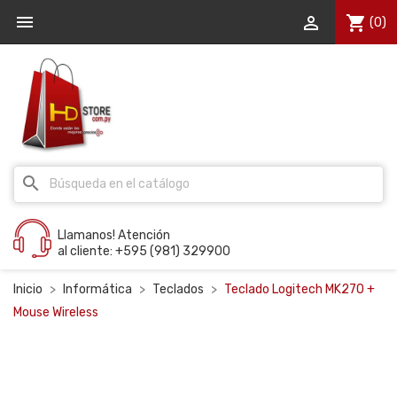


shopping_cart
(0)
search
Llamanos! Atención
al cliente: +595 (981) 329900
Inicio
Informática
Teclados
Teclado Logitech MK270 +
Mouse Wireless