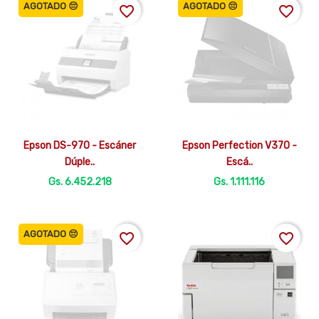
AGOTADO 😔
AGOTADO 😔
favorite_border
favorite_border


Vista rápida
Vista rápida
Epson DS-970 - Escáner
Epson Perfection V370 -
Dúple..
Escá..
Gs. 6.452.218
Gs. 1.111.116
AGOTADO 😔
favorite_border
favorite_border