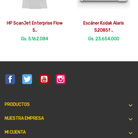


Vista rápida
Vista rápida
HP ScanJet Enterprise Flow
Escáner Kodak Alaris
5..
S2085f ..
Gs. 5.162.084
Gs. 23.654.000
Facebook
Twitter
YouTube
Instagram

PRODUCTOS

NUESTRA EMPRESA

MI CUENTA