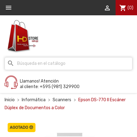


shopping_cart
(0)
search
Llamanos! Atención
al cliente: +595 (981) 329900
Inicio
Informática
Scanners
Epson DS-770 II Escáner
Dúplex de Documentos a Color
AGOTADO 😔