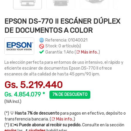
EPSON DS-770 II ESCÁNER DÚPLEX
DE DOCUMENTOS A COLOR
Referencia: 01040021
Stock: 0 artículo(s)
Garantía: 1 Año (
📑 Más info..
)
La elección perfecta para entornos de uso intensivo, el rápido y
eficiente escáner de documentos Epson DS-770 II ofrece
escaneos de alta calidad de hasta 45 ppm/90 ipm.
Gs. 5.219.440
Gs. 4.854.079 *
7% DE DESCUENTO
(IVA Incl.)
(*) 💡
Hasta 7% de descuento
para pagos en efectivo, depósito o
transferencia bancaria. (
📑 Más info..
)
(*) 💵📲
Puede abonar al recibir su pedido.
Consulte en la sección
envíos
las 📍
ciudades
habilitadas.