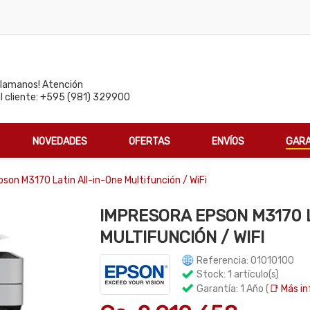
Llamanos! Atención
al cliente: +595 (981) 329900
NOVEDADES
OFERTAS
ENVÍOS
GARA
son M3170 Latin All-in-One Multifunción / WiFi
IMPRESORA EPSON M3170 L
MULTIFUNCIÓN / WIFI
Referencia: 01010100
Stock: 1 artículo(s)
Garantía: 1 Año (
📑 Más in