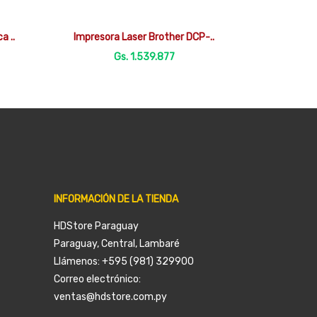

Vista rápida
a ..
Impresora Laser Brother DCP-..
Gs. 1.539.877
INFORMACIÓN DE LA TIENDA
HDStore Paraguay
Paraguay, Central, Lambaré
Llámenos:
+595 (981) 329900
Correo electrónico:
ventas@hdstore.com.py