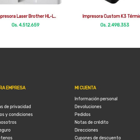


Vista rápida
Vista rápida
presora Laser Brother HL-L..
Impresora Custom K3 Térmic
Gs. 4.512.659
Gs. 2.498.353
RA EMPRESA
MI CUENTA
Información personal
as de privacidad
Devoluciones
os y condiciones
Pedidos
nosotros
Notas de crédito
eguro
Direcciones
ctenos
Cupones de descuento