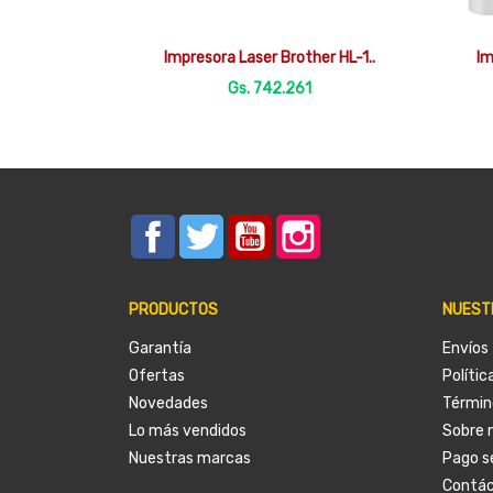

Vista rápida
Impresora Laser Brother HL-1..
Im
Gs. 742.261
Facebook
Twitter
YouTube
Instagram
PRODUCTOS
NUEST
Garantía
Envíos
Ofertas
Polític
Novedades
Términ
Lo más vendidos
Sobre 
Nuestras marcas
Pago s
Contá