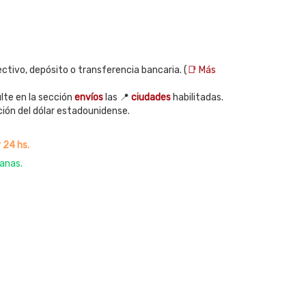
ctivo, depósito o transferencia bancaria. (
📑 Más
te en la sección
envíos
las 📍
ciudades
habilitadas.
ción del dólar estadounidense.
 24 hs.
anas.