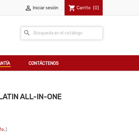

shopping_cart
Iniciar sesión
Carrito
(0)
search
NTÍA
CONTÁCTENOS
ATIN ALL-IN-ONE
fo..
)