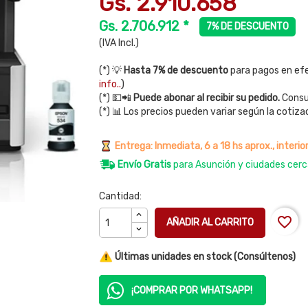
Gs. 2.910.658
Gs. 2.706.912 *
7% DE DESCUENTO
(IVA Incl.)
(*) 💡
Hasta 7% de descuento
para pagos en efe
info..
)
(*) 💵📲
Puede abonar al recibir su pedido.
Consul
(*) 📊 Los precios pueden variar según la cotiza
Entrega: Inmediata, 6 a 18 hs aprox., interior
Envío Gratis
para Asunción y ciudades cerc
Cantidad:
favorite_border
AÑADIR AL CARRITO
Últimas unidades en stock (Consúltenos)
¡COMPRAR POR WHATSAPP!