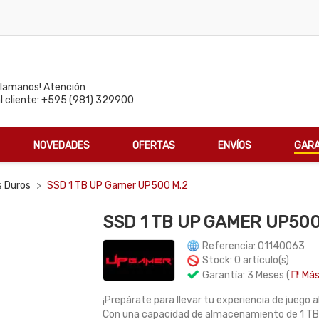
Llamanos! Atención
al cliente: +595 (981) 329900
NOVEDADES
OFERTAS
ENVÍOS
GARA
s Duros
SSD 1 TB UP Gamer UP500 M.2
SSD 1 TB UP GAMER UP500
Referencia: 01140063
Stock: 0 artículo(s)
Garantía: 3 Meses (
📑 Más
¡Prepárate para llevar tu experiencia de juego 
Con una capacidad de almacenamiento de 1 TB, 